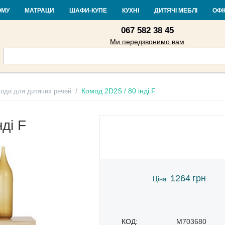
Контакти
Доставка і оплата
Гарантія та повернення
Кредит
Ста
ОМУ
МАТРАЦИ
ШАФИ-КУПЕ
КУХНІ
ДИТЯЧІ МЕБЛІ
ОФІ
067 582 38 45
Ми передзвонимо вам
/
Комод 2D2S / 80 інді F
оди для дитячих речей
ді F
1264
грн
Ціна:
КОД:
M703680