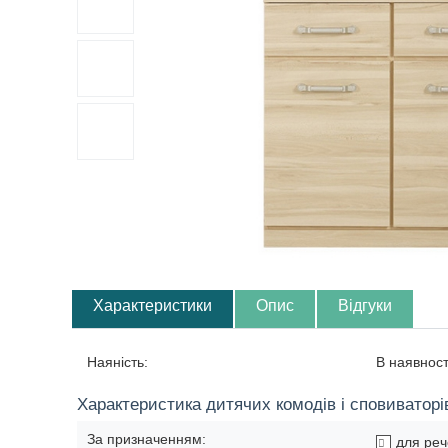
Характеристики
Опис
Відгуки
Наяність:
В наявност
Характеристика дитячих комодів і сповиваторі
За призначенням:
для ре