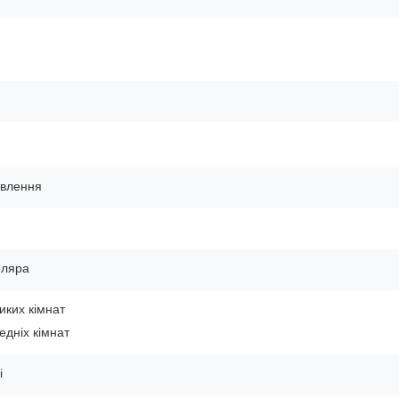
овлення
оляра
иких кімнат
едніх кімнат
і