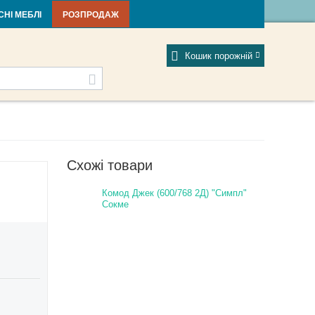
тті та новини
Фабрики
Відгуки
Мій профіль
СНІ МЕБЛІ
РОЗПРОДАЖ
Кошик порожній
Схожі товари
Комод Джек (600/768 2Д) "Симпл"
Сокме