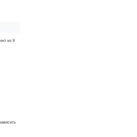
ект из 9
зависить