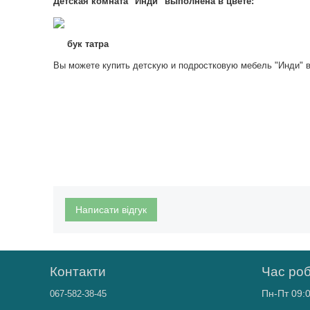
Детская комната "Инди" выполнена в цвете:
бук татра
Вы можете купить детскую и подростковую мебель "Инди" в
Написати відгук
Контакти
Час ро
Пн-Пт 09:0
067-582-38-45