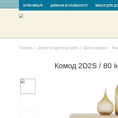
RU
UA
М'ЯКІ МЕБЛІ
ДИВАНИ В НАЯВНОСТІ
МЕБЛІ ДЛЯ Д
/
/
/
Головна
Дитячі та підліткові меблі
Дитячі комоди
Ком
Комод 2D2S / 80 ін