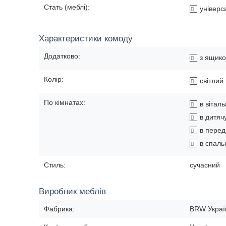
Стать (меблі):
універс
Характеристики комоду
Додатково:
з ящик
Колір:
світлий
По кімнатах:
в вітал
в дитяч
в перед
в спал
Стиль:
сучасний
Виробник меблів
Фабрика:
BRW Украї