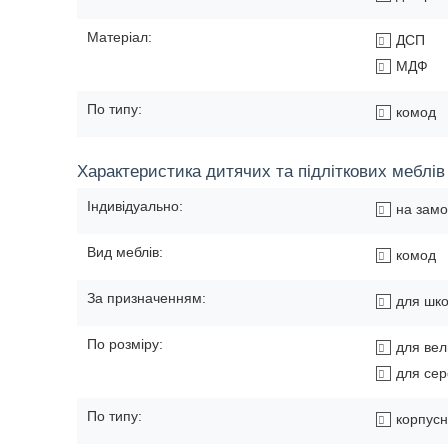
Матеріал:
ДСП
МДФ
По типу:
комод
Характеристика дитячих та підліткових меблів
Індивідуально:
на зам
Вид меблів:
комод
За призначенням:
для шк
По розміру:
для вел
для сер
По типу:
корпусн