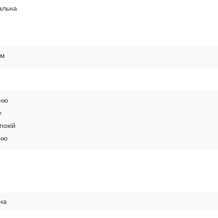
альна
ом
ьню
у
покій
ьню
на