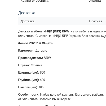
Країна виробника:
Україна
Доставка
Доставка:
Платная
Детская мебель ИНДИ (INDI) BRW
- это мебель предназнач
элементов. С мебелью ИНДИ БРВ Украина Ваш ребенок буд
Комод 2D2S/80 ИНДИ F
Категория:
Детские
Производитель:
BRW
Страна:
Украина
Ширина (мм):
800
Глубина (мм):
400
Высота (мм):
815
Особенности:
Набор детской комнаты Вы можете выбрать п
от элементов, которые Вы выберете.