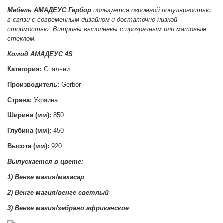
Мебель АМАДЕУС Гербор
пользуется огромной популярностью
в связи с современным дизайном и достаточно низкой
стоимостью. Витрины выполнены с прозрачным или матовым
стеклом.
Комод АМАДЕУС 4S
Категория:
Спальни
Производитель:
Gerbor
Страна:
Украина
Ширина (мм):
850
Глубина (мм):
450
Высота (мм):
920
Выпускается в цвете:
1) Венге магия/макасар
2) Венге магия/венге светлый
3) Венге магия/зебрано африканское