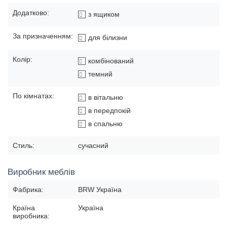
Додатково:
з ящиком
За призначенням:
для білизни
Колір:
комбінований
темний
По кімнатах:
в вітальню
в передпокій
в спальню
Стиль:
сучасний
Виробник меблів
Фабрика:
BRW Україна
Країна
Україна
виробника: