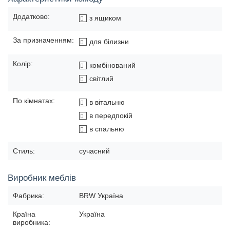
Додатково:
з ящиком
За призначенням:
для білизни
Колір:
комбінований
світлий
По кімнатах:
в вітальню
в передпокій
в спальню
Стиль:
сучасний
Виробник меблів
Фабрика:
BRW Україна
Країна
Україна
виробника: