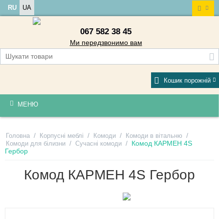
RU
UA
067 582 38 45
Ми передзвонимо вам
Кошик порожній
МЕНЮ
/
/
/
/
Головна
Корпусні меблі
Комоди
Комоди в вітальню
/
/
Комод КАРМЕН 4S
Комоди для білизни
Сучасні комоди
Гербор
Комод КАРМЕН 4S Гербор