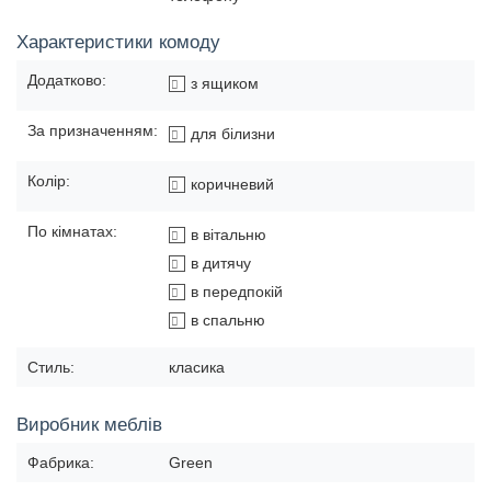
Характеристики комоду
Додатково:
з ящиком
За призначенням:
для білизни
Колір:
коричневий
По кімнатах:
в вітальню
в дитячу
в передпокій
в спальню
Стиль:
класика
Виробник меблів
Фабрика:
Green