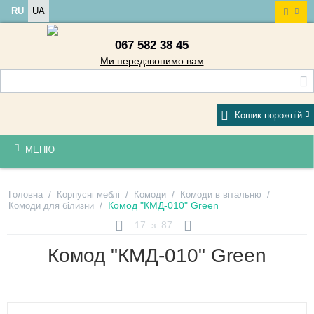
RU
UA
067 582 38 45
Ми передзвонимо вам
Кошик порожній
МЕНЮ
/
/
/
/
Головна
Корпусні меблі
Комоди
Комоди в вітальню
/
Комод "КМД-010" Green
Комоди для білизни
17
з
87
Комод "КМД-010" Green