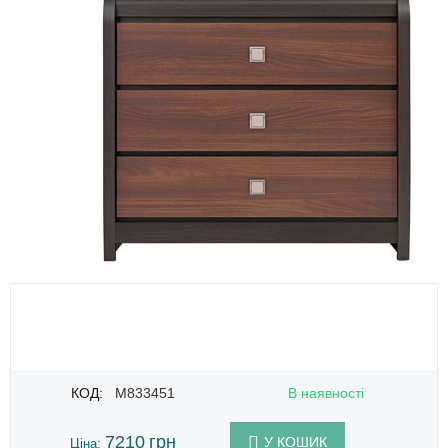
КОД:
M833451
В наявності
7210
грн
У КОШИК
Ціна: