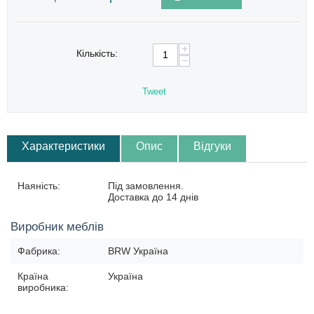
+
Кількість:
−
Tweet
Характеристики
Опис
Відгуки
Наяність:
Під замовлення.
Доставка до 14 днів
Виробник меблів
Фабрика:
BRW Україна
Країна
Україна
виробника: