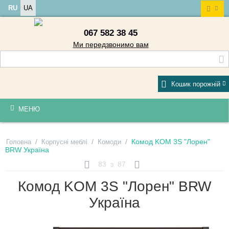
RU
UA
067 582 38 45
Ми передзвонимо вам
Кошик порожній
МЕНЮ
/
/
/
Комод KOM 3S "Лорен"
Головна
Корпусні меблі
Комоди
BRW Україна
83
з
87
Комод KOM 3S "Лорен" BRW
Україна