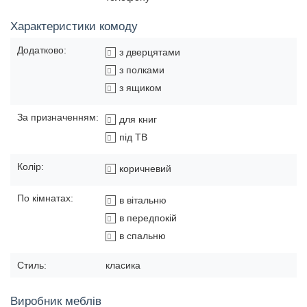
Характеристики комоду
Додатково:
з дверцятами
з полками
з ящиком
За призначенням:
для книг
під ТВ
Колір:
коричневий
По кімнатах:
в вітальню
в передпокій
в спальню
Стиль:
класика
Виробник меблів