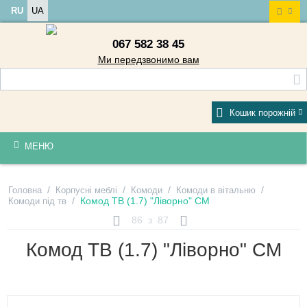
RU
UA
067 582 38 45
Ми передзвонимо вам
Кошик порожній
МЕНЮ
/
/
/
/
Головна
Корпусні меблі
Комоди
Комоди в вітальню
/
Комод ТВ (1.7) "Ліворно" СМ
Комоди під тв
86
з
87
Комод ТВ (1.7) "Ліворно" СМ