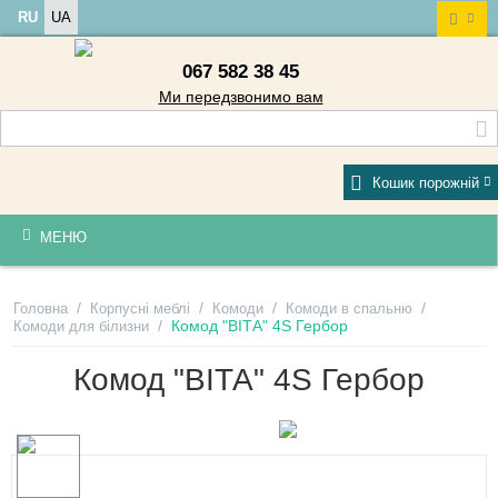
RU
UA
067 582 38 45
Ми передзвонимо вам
Кошик порожній
МЕНЮ
/
/
/
/
Головна
Корпусні меблі
Комоди
Комоди в спальню
/
Комод "ВІТА" 4S Гербор
Комоди для білизни
Комод "ВІТА" 4S Гербор