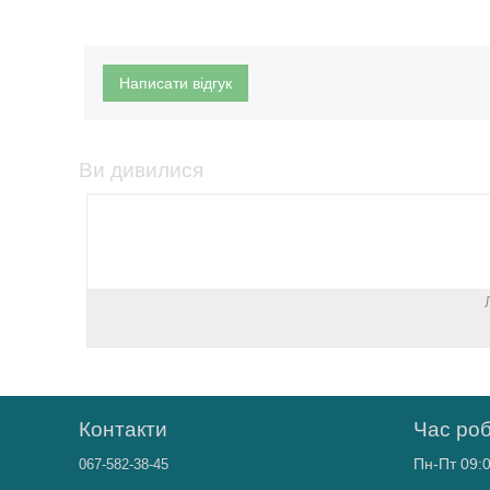
Написати відгук
Ви дивилися
Контакти
Час ро
Пн-Пт 09:0
067-582-38-45