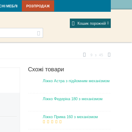
тті та новини
Фабрики
Відгуки
Мій профіль
СНІ МЕБЛІ
РОЗПРОДАЖ
Кошик порожній
9
з
45
Схожі товари
Ліжко Астра з підйомним механізмом
Ліжко Федеріка 180 з механізмом
Ліжко Прима 160 з механізмом