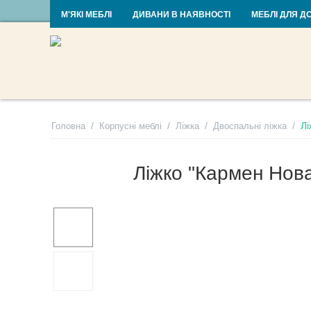
RU
UA
М'ЯКІ МЕБЛІ
ДИВАНИ В НАЯВНОСТІ
МЕБЛІ ДЛЯ Д
/
/
/
/
Лі
Головна
Корпусні меблі
Ліжка
Двоспальні ліжка
Ліжко "Кармен Нов