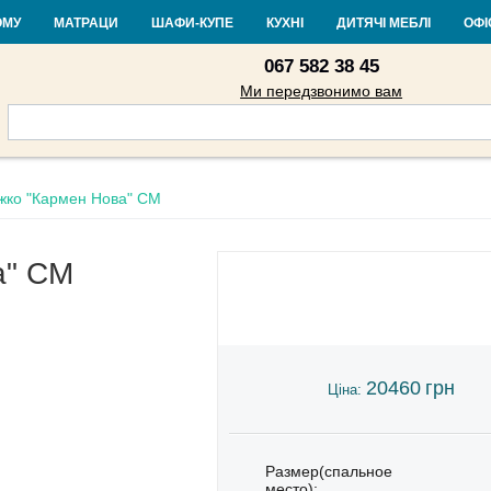
Контакти
Доставка і оплата
Гарантія та повернення
Кредит
Ста
ОМУ
МАТРАЦИ
ШАФИ-КУПЕ
КУХНІ
ДИТЯЧІ МЕБЛІ
ОФІ
067 582 38 45
Ми передзвонимо вам
жко "Кармен Нова" СМ
а" СМ
20460
грн
Ціна:
Размер(спальное
место):