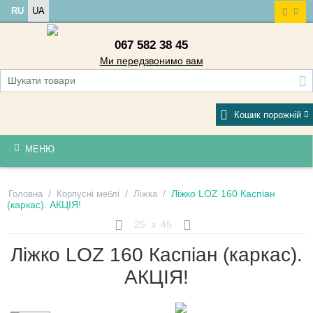
RU
UA
067 582 38 45
Ми передзвонимо вам
Кошик порожній
МЕНЮ
/
/
/
Ліжко LOZ 160 Каспіан
Головна
Корпусні меблі
Ліжка
(каркас). АКЦІЯ!
25
з
45
Ліжко LOZ 160 Каспіан (каркас).
АКЦІЯ!