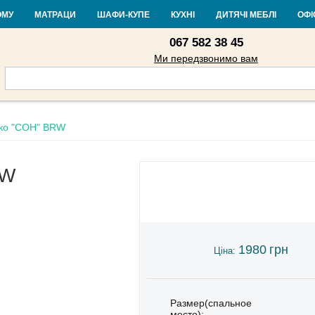
Контакти
Доставка і оплата
Гарантія та повернення
Кредит
Ста
ОМУ
МАТРАЦИ
ШАФИ-КУПЕ
КУХНІ
ДИТЯЧІ МЕБЛІ
ОФІ
067 582 38 45
Ми передзвонимо вам
жко "СОН" BRW
RW
1980
грн
Ціна:
Размер(спальное
место):