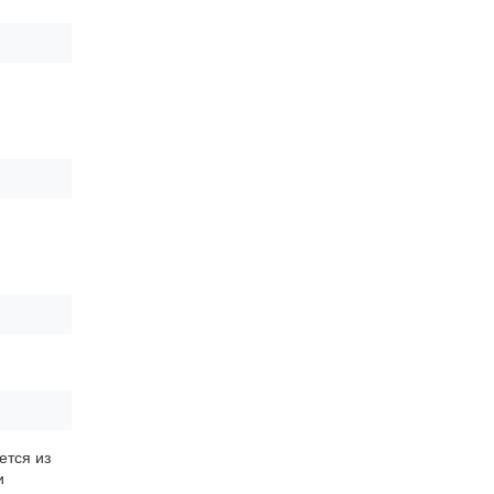
ется из
и