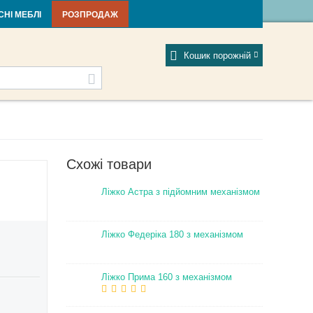
тті та новини
Фабрики
Відгуки
Мій профіль
СНІ МЕБЛІ
РОЗПРОДАЖ
Кошик порожній
Схожі товари
Ліжко Астра з підйомним механізмом
Ліжко Федеріка 180 з механізмом
Ліжко Прима 160 з механізмом