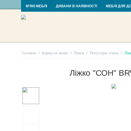
RU
UA
М'ЯКІ МЕБЛІ
ДИВАНИ В НАЯВНОСТІ
МЕБЛІ ДЛЯ Д
/
/
/
/
Лі
Головна
Корпусні меблі
Ліжка
Полуторні ліжка
Ліжко "СОН" B