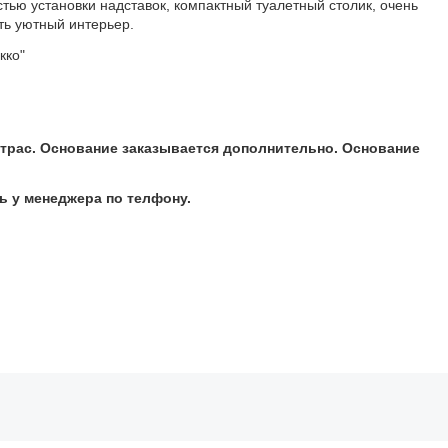
тью установки надставок, компактный туалетный столик, очень
ть уютный интерьер.
кко"
атрас. Основание заказывается дополнительно. Основание
 у менеджера по телфону.