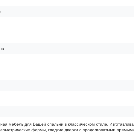
а
на
ная мебель для Вашей спальни в классическом стиле. Изготавлива
геометрические формы, гладкие дверки с продолговатыми прямым