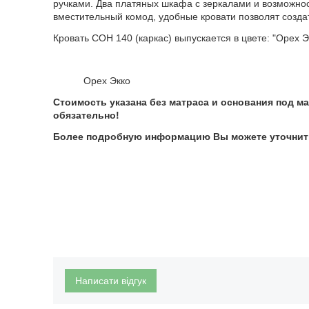
ручками. Два платяных шкафа с зеркалами и возможнос
вместительный комод, удобные кровати позволят созда
Кровать СОН 140 (каркас) выпускается в цвете: "Орех Э
Орех Экко
Стоимость указана без матраса и основания под м
обязательно!
Более подробную информацию Вы можете уточнить
Написати відгук