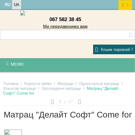
RU
UA
067 582 38 45
Ми передзвонимо вам
Кошик порожній
МЕНЮ
/
/
/
/
Головна
Корпусні меблі
Матраци
Односпальні матраци
/
/
Матрац "Делайт
Кокосові матраци
Ортопедичні матраци
Софт" Come for
9
з
17
Матрац "Делайт Софт" Come for