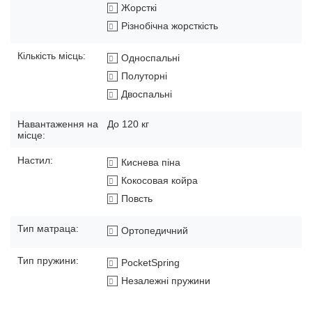
Жорсткі
Різнобічна жорсткість
Кількість місць:
Односпальні
Полуторні
Двоспальні
Навантаження на
До 120 кг
місце:
Настил:
Киснева піна
Кокосовая койра
Повсть
Тип матраца:
Ортопедичний
Тип пружини:
PocketSpring
Незалежні пружини