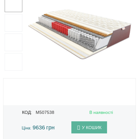
КОД:
M507538
В наявності
9636
грн
У КОШИК
Ціна: