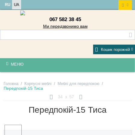
RU
UA
067 582 38 45
Ми передзвонимо вам
Кошик порожній
МЕНЮ
/
/
/
Головна
Корпусні меблі
Меблі для передпокою
Передпокій-15 Тиса
34
з
57
Передпокій-15 Тиса