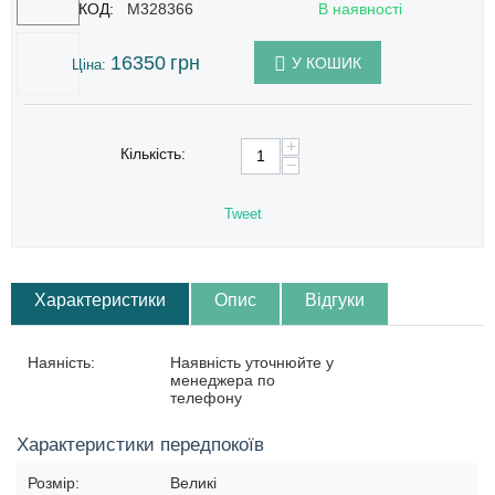
КОД:
M328366
В наявності
16350
грн
У КОШИК
Ціна:
+
Кількість:
−
Tweet
Характеристики
Опис
Відгуки
Наяність:
Наявність уточнюйте у
менеджера по
телефону
Характеристики передпокоїв
Розмір:
Великі