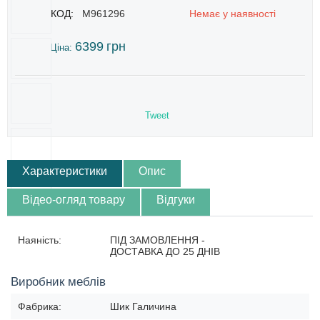
КОД:
M961296
Немає у наявності
6399
грн
Ціна:
Tweet
Характеристики
Опис
Відео-огляд товару
Відгуки
Наяність:
ПІД ЗАМОВЛЕННЯ -
ДОСТАВКА ДО 25 ДНІВ
Виробник меблів
Фабрика:
Шик Галичина