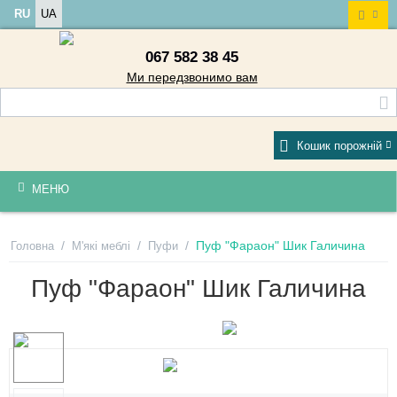
RU
UA
067 582 38 45
Ми передзвонимо вам
Кошик порожній
МЕНЮ
/
/
/
Пуф "Фараон" Шик Галичина
Головна
М'які меблі
Пуфи
Пуф "Фараон" Шик Галичина