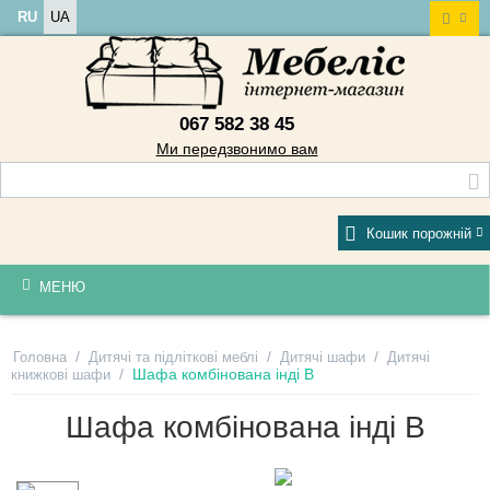
RU
UA
067 582 38 45
Ми передзвонимо вам
Кошик порожній
МЕНЮ
/
/
/
Головна
Дитячі та підліткові меблі
Дитячі шафи
Дитячі
/
Шафа комбінована інді B
книжкові шафи
Шафа комбінована інді B