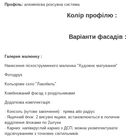
Профіль:
алюмінієва розсувна система
Колір профілю :
Варіанти фасадів :
Галерея малюнку :
Нанесення піскоструминного малюнка "Художнє матування"
Фотодрук
Кольорове скло "Лакобель"
Комбінований фасад з роздільниками
Додаткова комплектація:
· Консоль (кутове закінчення) : пряма або радіус
· Ящичний блок: 2 висувні ящики, встановлюються в поличне
відділення блоками по 2штуки
· Карниз: напівкруглий карниз з ДСП, можна укомплектувати
підсвічуванням з точкових світильників.