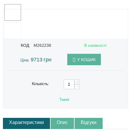
КОД:
M262238
В наявності
9713
грн
У КОШИК
Ціна:
+
Кількість:
−
Tweet
Характеристики
Опис
Відгуки