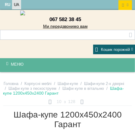
RU
UA
067 582 38 45
Ми передзвонимо вам
Кошик порожній
МЕНЮ
/
/
/
Головна
Корпусні меблі
Шафи-купе
Шафи-купе 2-х дверні
/
/
/
Шафа-
Шафи купе з пескоструем
Шафи купе в вітальню
купе 1200х450х2400 Гарант
10
з
128
Шафа-купе 1200х450х2400
Гарант