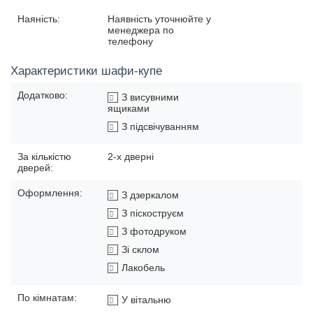
Наяність:
Наявність уточнюйте у
менеджера по
телефону
Характеристики шафи-купе
Додатково:
З висувними
ящиками
З підсвічуванням
За кількістю
2-х дверні
дверей:
Оформлення:
З дзеркалом
З піскоструєм
З фотодруком
Зі склом
Лакобель
По кімнатам:
У вітальню