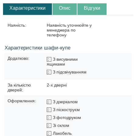
Характеристики
Опис
Відгуки
Наяність:
Наявність уточнюйте у
менеджера по
телефону
Характеристики шафи-купе
Додатково:
З висувними
ящиками
З підсвічуванням
За кількістю
2-х дверні
дверей:
Оформлення:
З дзеркалом
З піскоструєм
З фотодруком
Зі склом
Лакобель