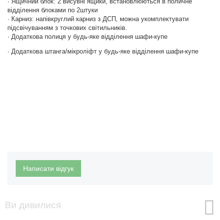
· Ящичний блок: 2 висувні ящики, встановлюються в поличне
відділення блоками по 2штуки
· Карниз: напівкруглий карниз з ДСП, можна укомплектувати
підсвічуванням з точкових світильників.
· Додаткова полиця у будь-яке відділення шафи-купе
· Додаткова штанга/мікроліфт у будь-яке відділення шафи-купе
Написати відгук
Ви дивилися