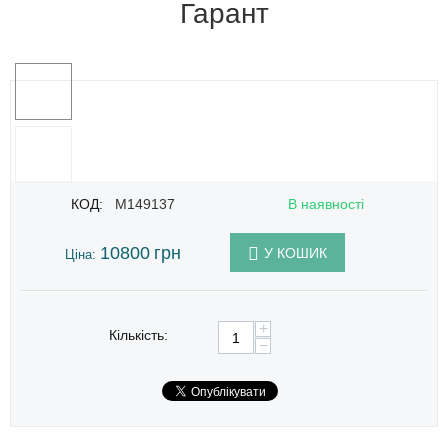
Гарант
КОД:
M149137
В наявності
10800
грн
У КОШИК
Ціна:
+
Кількість:
−