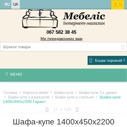
RU
UA
067 582 38 45
Ми передзвонимо вам
Кошик порожній
МЕНЮ
/
/
/
Головна
Корпусні меблі
Шафи-купе
Шафи-купе 2-х дверні
/
/
/
Шафа-купе
Шафи купе з дзеркалом
Шафи купе в спальню
1400х450х2200 Гарант
17
з
128
Шафа-купе 1400х450х2200