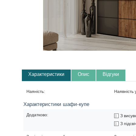
Характеристики
Опис
Відгуки
Наяність:
Наявність
Характеристики шафи-купе
Додатково:
З вису
З підсв