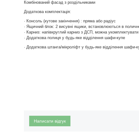
Комбінований фасад з роздільниками
Додаткова комплектація:
· Консоль (кутове закінчення) : пряма або радіус
· Ящичний блок: 2 висувні ящики, встановлюються в поличн
· Карниз: напівкруглий карниз з ДСП, можна укомплектувати 
· Додаткова полиця у будь-яке відділення шафи-купе
· Додаткова штанга/мікроліфт у будь-яке відділення шафи-к
Написати відгук