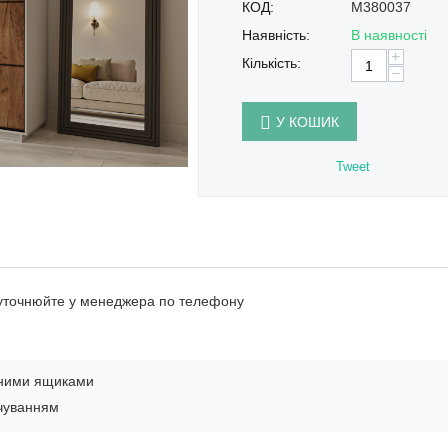
КОД:
M380037
Наявність:
В наявності
+
Кількість:
−
У КОШИК
Tweet
 уточнюйте у менеджера по телефону
вними ящиками
ічуванням