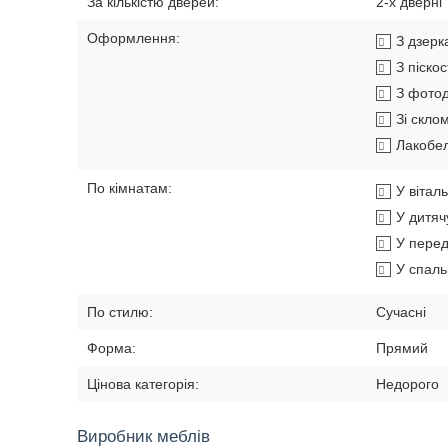
За кількістю дверей:
2-х дверні
Оформлення:
З дзер
З піско
З фото
Зі скло
Лакобе
По кімнатам:
У вітал
У дитяч
У перед
У спал
По стилю:
Сучасні
Форма:
Прямий
Цінова категорія:
Недорого
Виробник меблів