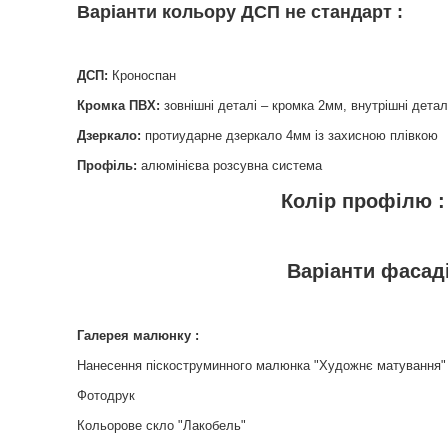
Варіанти кольору ДСП не стандарт :
ДСП:
Кроноспан
Кромка ПВХ:
зовнішні деталі – кромка 2мм, внутрішні детал
Дзеркало:
протиударне дзеркало 4мм із захисною плівкою
Профіль:
алюмінієва розсувна система
Колір профілю :
Варіанти фасадів
Галерея малюнку :
Нанесення піскоструминного малюнка "Художнє матування"
Фотодрук
Кольорове скло "Лакобель"