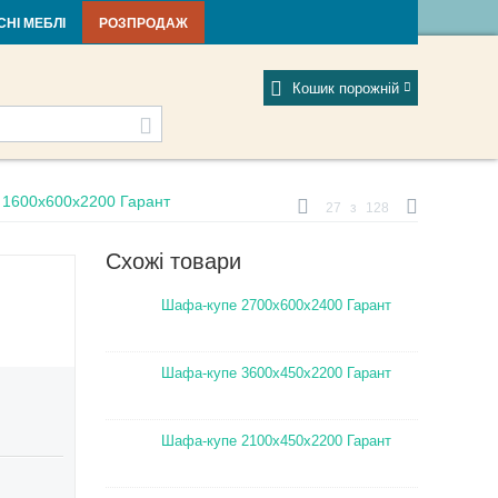
тті та новини
Фабрики
Відгуки
Мій профіль
СНІ МЕБЛІ
РОЗПРОДАЖ
Кошик порожній
1600х600х2200 Гарант
27
з
128
Схожі товари
Шафа-купе 2700х600х2400 Гарант
Шафа-купе 3600х450х2200 Гарант
Шафа-купе 2100х450х2200 Гарант