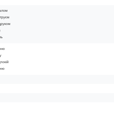
калом
струєм
друком
м
ль
ьню
у
покій
ьню