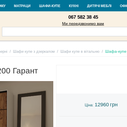
Контакти
Доставка і оплата
Гарантія та повернення
Кредит
Ста
ОМУ
МАТРАЦИ
ШАФИ-КУПЕ
КУХНІ
ДИТЯЧІ МЕБЛІ
ОФІ
067 582 38 45
Ми передзвонимо вам
/
/
/
Шафа-купе 
ерні
Шафи купе з дзеркалом
Шафи купе в вітальню
00 Гарант
12960
грн
Ціна: