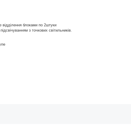
е відділення блоками по 2штуки
підсвічуванням з точкових світильників.
упе