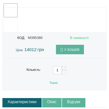
КОД:
M395380
В наявності
14012
грн
У КОШИК
Ціна:
+
Кількість:
−
Tweet
Характеристики
Опис
Відгуки