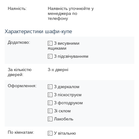
Наяність:
Наявність уточнюйте у
менеджера по
телефону
Характеристики шафи-купе
Додатково:
З висувними
ящиками
З підсвічуванням
За кількістю
3-х дверні
дверей:
Оформлення:
З дзеркалом
З піскоструєм
З фотодруком
Зі склом
Лакобель
По кімнатам:
У вітальню