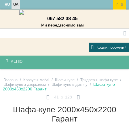
RU
UA
067 582 38 45
Ми передзвонимо вам
Кошик порожній
МЕНЮ
/
/
/
/
Головна
Корпусні меблі
Шафи-купе
Тридверні шафи купе
/
/
Шафа-купе
Шафи купе з дзеркалом
Шафи купе в дитячу
2000х450х2200 Гарант
41
з
128
Шафа-купе 2000х450х2200
Гарант