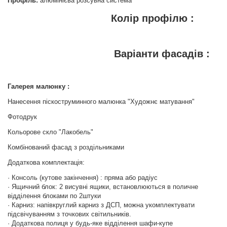
Профіль:
алюмінієва розсувна система
Колір профілю :
Варіанти фасадів :
Галерея малюнку :
Нанесення піскоструминного малюнка "Художнє матування"
Фотодрук
Кольорове скло "Лакобель"
Комбінований фасад з роздільниками
Додаткова комплектація:
· Консоль (кутове закінчення) : пряма або радіус
· Ящичний блок: 2 висувні ящики, встановлюються в поличне
відділення блоками по 2штуки
· Карниз: напівкруглий карниз з ДСП, можна укомплектувати
підсвічуванням з точкових світильників.
· Додаткова полиця у будь-яке відділення шафи-купе