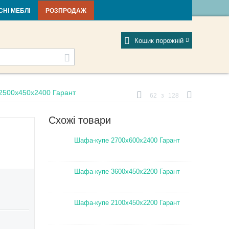
тті та новини
Фабрики
Відгуки
Мій профіль
СНІ МЕБЛІ
РОЗПРОДАЖ
Кошик порожній
2500х450х2400 Гарант
62
з
128
Схожі товари
Шафа-купе 2700х600х2400 Гарант
Шафа-купе 3600х450х2200 Гарант
Шафа-купе 2100х450х2200 Гарант