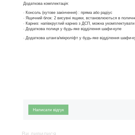
Додаткова комплектація:
· Консоль (кутове закінчення) : пряма або радіус
· Ящичний блок: 2 висувні ящики, встановлюються в поличн
· Карниз: напівкруглий карниз з ДСП, можна укомплектувати 
· Додаткова полиця у будь-яке відділення шафи-купе
· Додаткова штанга/мікроліфт у будь-яке відділення шафи-к
Написати відгук
Ви дивилися