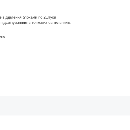
е відділення блоками по 2штуки
підсвічуванням з точкових світильників.
упе