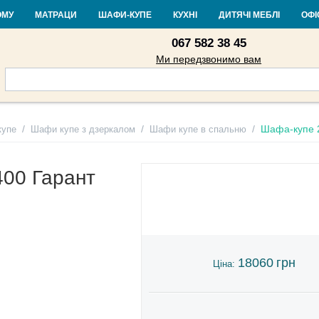
Контакти
Доставка і оплата
Гарантія та повернення
Кредит
Ста
ОМУ
МАТРАЦИ
ШАФИ-КУПЕ
КУХНІ
ДИТЯЧІ МЕБЛІ
ОФІ
067 582 38 45
Ми передзвонимо вам
/
/
/
Шафа-купе 
купе
Шафи купе з дзеркалом
Шафи купе в спальню
00 Гарант
18060
грн
Ціна: