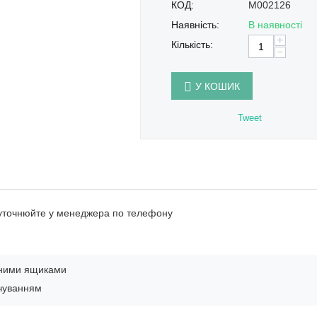
КОД:
M002126
Наявність:
В наявності
+
Кількість:
−
У КОШИК
Tweet
 уточнюйте у менеджера по телефону
вними ящиками
ічуванням