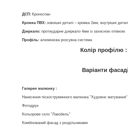
ДСП:
Кроноспан
Кромка ПВХ:
зовнішні деталі – кромка 2мм, внутрішні детал
Дзеркало:
протиударне дзеркало 4мм із захисною плівкою
Профіль:
алюмінієва розсувна система
Колір профілю :
Варіанти фасадів
Галерея малюнку :
Нанесення піскоструминного малюнка "Художнє матування"
Фотодрук
Кольорове скло "Лакобель"
Комбінований фасад з роздільниками