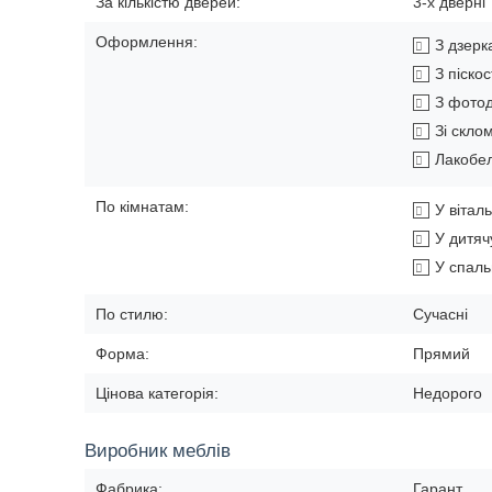
За кількістю дверей:
3-х дверні
Оформлення:
З дзер
З піско
З фото
Зі скло
Лакобе
По кімнатам:
У вітал
У дитяч
У спал
По стилю:
Сучасні
Форма:
Прямий
Цінова категорія:
Недорого
Виробник меблів
Фабрика:
Гарант