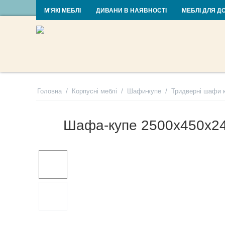
RU
UA
М'ЯКІ МЕБЛІ
ДИВАНИ В НАЯВНОСТІ
МЕБЛІ ДЛЯ Д
/
/
/
Головна
Корпусні меблі
Шафи-купе
Тридверні шафи 
Шафа-купе 2500х450х24