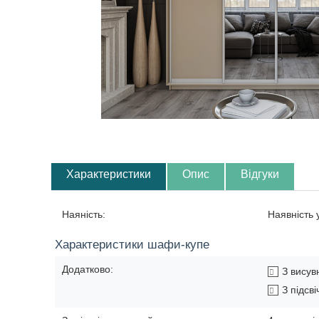
Характеристики
Опис
Відгуки
Наяність:
Наявність
Характеристики шафи-купе
Додатково:
З вису
З підсв