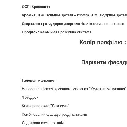
ДСП:
Кроноспан
Кромка ПВХ:
зовнішні деталі – кромка 2мм, внутрішні детал
Дзеркало:
протиударне дзеркало 4мм із захисною плівкою
Профіль:
алюмінієва розсувна система
Колір профілю :
Варіанти фасадів
Галерея малюнку :
Нанесення піскоструминного малюнка "Художнє матування"
Фотодрук
Кольорове скло "Лакобель"
Комбінований фасад з роздільниками
Додаткова комплектація: