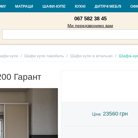
Контакти
Доставка і оплата
Гарантія та повернення
Кредит
Ста
ОМУ
МАТРАЦИ
ШАФИ-КУПЕ
КУХНІ
ДИТЯЧІ МЕБЛІ
ОФІ
067 582 38 45
Ми передзвонимо вам
/
/
/
Шафа-куп
шафи купе
Шафи купе лакобель
Шафи купе в вітальню
00 Гарант
23560
грн
Ціна: