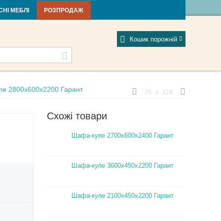
тті та новини
Фабрики
Відгуки
Мій профіль
СНІ МЕБЛІ
РОЗПРОДАЖ
Кошик порожній
е 2800х600х2200 Гарант
75
з
128
Схожі товари
Шафа-купе 2700х600х2400 Гарант
Шафа-купе 3600х450х2200 Гарант
Шафа-купе 2100х450х2200 Гарант