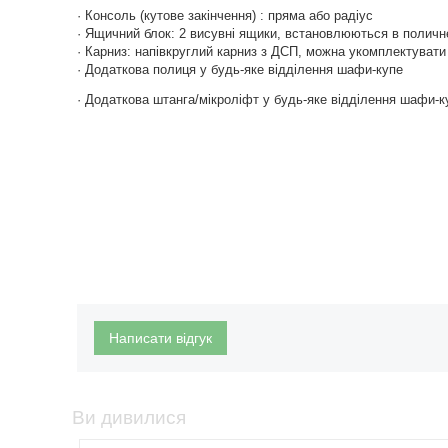
· Консоль (кутове закінчення) : пряма або радіус
· Ящичний блок: 2 висувні ящики, встановлюються в поличн
· Карниз: напівкруглий карниз з ДСП, можна укомплектувати 
· Додаткова полиця у будь-яке відділення шафи-купе
· Додаткова штанга/мікроліфт у будь-яке відділення шафи-к
Написати відгук
Ви дивилися