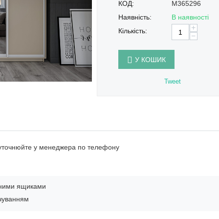
КОД:
M365296
Наявність:
В наявності
+
Кількість:
−
У КОШИК
Tweet
 уточнюйте у менеджера по телефону
вними ящиками
ічуванням