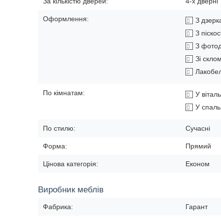
За кількістю дверей:
4-х дверні
Оформлення:
З дзер
З піско
З фото
Зі скло
Лакобе
По кімнатам:
У вітал
У спал
По стилю:
Сучасні
Форма:
Прямий
Цінова категорія:
Економ
Виробник меблів
Фабрика:
Гарант