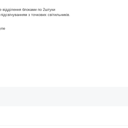
е відділення блоками по 2штуки
підсвічуванням з точкових світильників.
упе