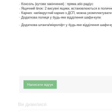
· Консоль (кутове закінчення) : пряма або радіус
· Ящичний блок: 2 висувні ящики, встановлюються в поличн
· Карниз: напівкруглий карниз з ДСП, можна укомплектувати 
· Додаткова полиця у будь-яке відділення шафи-купе
· Додаткова штанга/мікроліфт у будь-яке відділення шафи-к
Написати відгук
Ви дивилися