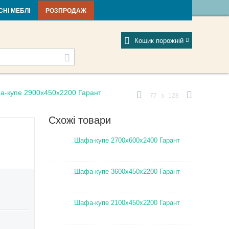
тті та новини
Фабрики
Відгуки
Мій профіль
СНІ МЕБЛІ
РОЗПРОДАЖ
Кошик порожній
-купе 2900х450х2200 Гарант
77
з
128
Схожі товари
Шафа-купе 2700х600х2400 Гарант
Шафа-купе 3600х450х2200 Гарант
Шафа-купе 2100х450х2200 Гарант