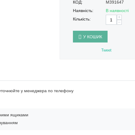
КОД:
M391647
Наявність:
В наявності
+
Кількість:
−
У КОШИК
Tweet
 уточнюйте у менеджера по телефону
вними ящиками
ічуванням