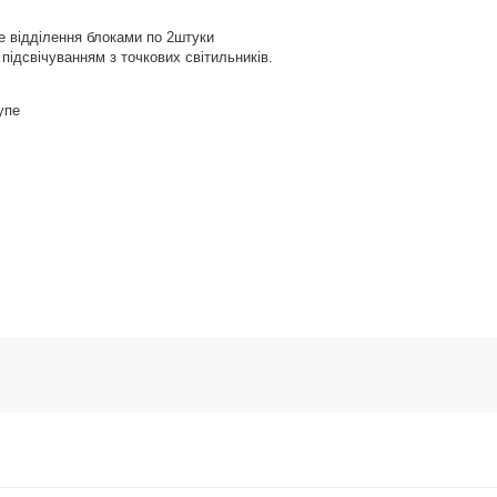
е відділення блоками по 2штуки
підсвічуванням з точкових світильників.
упе