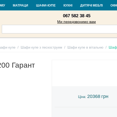
Контакти
Доставка і оплата
Гарантія та повернення
Кредит
Ста
ОМУ
МАТРАЦИ
ШАФИ-КУПЕ
КУХНІ
ДИТЯЧІ МЕБЛІ
ОФІ
067 582 38 45
Ми передзвонимо вам
/
/
/
Шафа
шафи купе
Шафи купе з пескоструем
Шафи купе в вітальню
00 Гарант
20368
грн
Ціна: