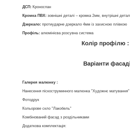
ДСП:
Кроноспан
Кромка ПВХ:
зовнішні деталі – кромка 2мм, внутрішні детал
Дзеркало:
протиударне дзеркало 4мм із захисною плівкою
Профіль:
алюмінієва розсувна система
Колір профілю :
Варіанти фасадів
Галерея малюнку :
Нанесення піскоструминного малюнка "Художнє матування"
Фотодрук
Кольорове скло "Лакобель"
Комбінований фасад з роздільниками
Додаткова комплектація: