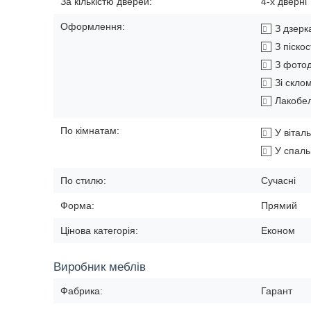
За кількістю дверей:
4-х дверні
Оформлення:
З дзер
З піско
З фото
Зі скло
Лакобе
По кімнатам:
У вітал
У спал
По стилю:
Сучасні
Форма:
Прямий
Цінова категорія:
Економ
Виробник меблів
Фабрика:
Гарант