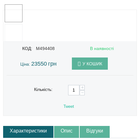
КОД:
M494408
В наявності
23550
грн
У КОШИК
Ціна:
+
Кількість:
−
Tweet
Характеристики
Опис
Відгуки