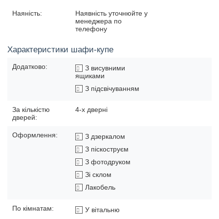
Наяність:
Наявність уточнюйте у
менеджера по
телефону
Характеристики шафи-купе
Додатково:
З висувними
ящиками
З підсвічуванням
За кількістю
4-х дверні
дверей:
Оформлення:
З дзеркалом
З піскоструєм
З фотодруком
Зі склом
Лакобель
По кімнатам:
У вітальню