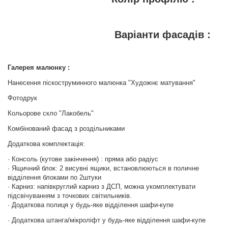
Варіанти фасадів :
Галерея малюнку :
Нанесення піскоструминного малюнка "Художнє матування"
Фотодрук
Кольорове скло "Лакобель"
Комбінований фасад з роздільниками
Додаткова комплектація:
· Консоль (кутове закінчення) : пряма або радіус
· Ящичний блок: 2 висувні ящики, встановлюються в поличне
відділення блоками по 2штуки
· Карниз: напівкруглий карниз з ДСП, можна укомплектувати
підсвічуванням з точкових світильників.
· Додаткова полиця у будь-яке відділення шафи-купе
· Додаткова штанга/мікроліфт у будь-яке відділення шафи-купе