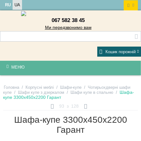
RU
UA
067 582 38 45
Ми передзвонимо вам
Кошик порожній
МЕНЮ
/
/
/
Головна
Корпусні меблі
Шафи-купе
Чотирьохдверні шафи
/
/
/
Шафа-
купе
Шафи купе з дзеркалом
Шафи купе в спальню
купе 3300х450х2200 Гарант
93
з
128
Шафа-купе 3300х450х2200
Гарант