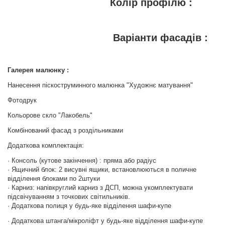
Колір профілю :
Варіанти фасадів :
Галерея малюнку :
Нанесення піскоструминного малюнка "Художнє матування"
Фотодрук
Кольорове скло "Лакобель"
Комбінований фасад з роздільниками
Додаткова комплектація:
· Консоль (кутове закінчення) : пряма або радіус
· Ящичний блок: 2 висувні ящики, встановлюються в поличне
відділення блоками по 2штуки
· Карниз: напівкруглий карниз з ДСП, можна укомплектувати
підсвічуванням з точкових світильників.
· Додаткова полиця у будь-яке відділення шафи-купе
· Додаткова штанга/мікроліфт у будь-яке відділення шафи-купе