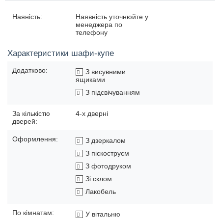
Наяність:
Наявність уточнюйте у
менеджера по
телефону
Характеристики шафи-купе
Додатково:
З висувними
ящиками
З підсвічуванням
За кількістю
4-х дверні
дверей:
Оформлення:
З дзеркалом
З піскоструєм
З фотодруком
Зі склом
Лакобель
По кімнатам:
У вітальню