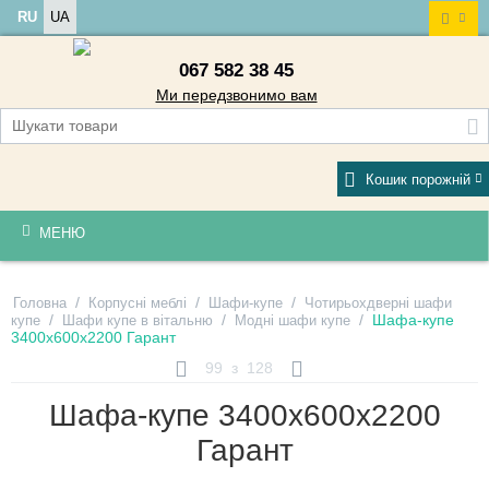
RU
UA
067 582 38 45
Ми передзвонимо вам
Кошик порожній
МЕНЮ
/
/
/
Головна
Корпусні меблі
Шафи-купе
Чотирьохдверні шафи
/
/
/
Шафа-купе
купе
Шафи купе в вітальню
Модні шафи купе
3400х600х2200 Гарант
99
з
128
Шафа-купе 3400х600х2200
Гарант