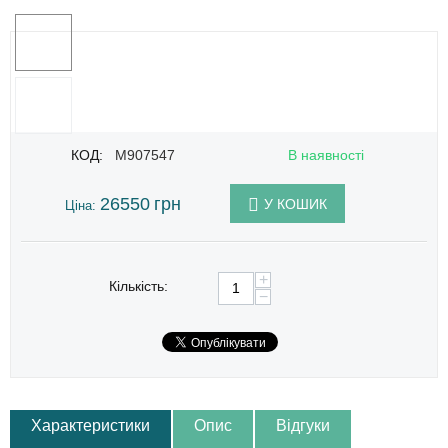
КОД:
M907547
В наявності
26550
грн
У КОШИК
Ціна:
+
Кількість:
−
Характеристики
Опис
Відгуки