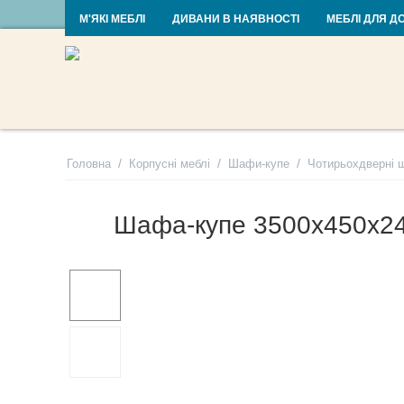
RU
UA
М'ЯКІ МЕБЛІ
ДИВАНИ В НАЯВНОСТІ
МЕБЛІ ДЛЯ Д
/
/
/
Головна
Корпусні меблі
Шафи-купе
Чотирьохдверні 
Шафа-купе 3500х450х24