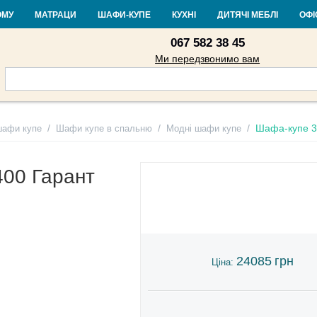
Контакти
Доставка і оплата
Гарантія та повернення
Кредит
Ста
ОМУ
МАТРАЦИ
ШАФИ-КУПЕ
КУХНІ
ДИТЯЧІ МЕБЛІ
ОФІ
067 582 38 45
Ми передзвонимо вам
/
/
/
Шафа-купе 3
шафи купе
Шафи купе в спальню
Модні шафи купе
00 Гарант
24085
грн
Ціна: