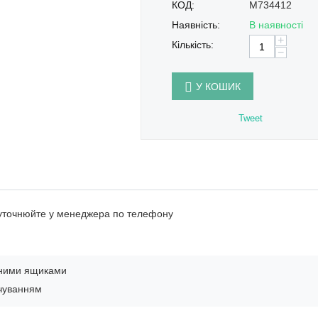
КОД:
M734412
Наявність:
В наявності
+
Кількість:
−
У КОШИК
Tweet
 уточнюйте у менеджера по телефону
вними ящиками
ічуванням