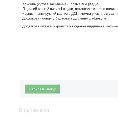
· Консоль (кутове закінчення) : пряма або радіус
· Ящичний блок: 2 висувні ящики, встановлюються в поличн
· Карниз: напівкруглий карниз з ДСП, можна укомплектувати 
· Додаткова полиця у будь-яке відділення шафи-купе
· Додаткова штанга/мікроліфт у будь-яке відділення шафи-к
Написати відгук
Ви дивилися