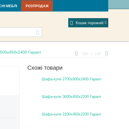
тті та новини
Фабрики
Відгуки
Мій профіль
СНІ МЕБЛІ
РОЗПРОДАЖ
Кошик порожній
500х450х2400 Гарант
102
з
128
Схожі товари
Шафа-купе 2700х600х2400 Гарант
Шафа-купе 3600х450х2200 Гарант
Шафа-купе 2100х450х2200 Гарант