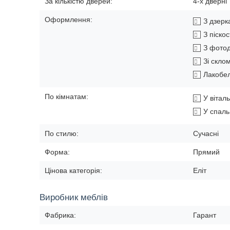
За кількістю дверей:
4-х дверні
Оформлення:
З дзер
З піско
З фото
Зі скло
Лакобе
По кімнатам:
У вітал
У спал
По стилю:
Сучасні
Форма:
Прямий
Цінова категорія:
Еліт
Виробник меблів
Фабрика:
Гарант