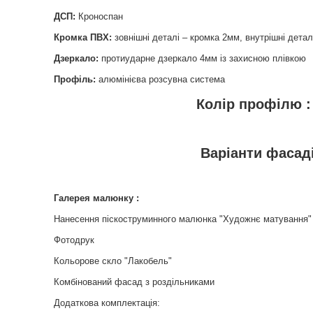
ДСП:
Кроноспан
Кромка ПВХ:
зовнішні деталі – кромка 2мм, внутрішні детал
Дзеркало:
протиударне дзеркало 4мм із захисною плівкою
Профіль:
алюмінієва розсувна система
Колір профілю :
Варіанти фасадів
Галерея малюнку :
Нанесення піскоструминного малюнка "Художнє матування"
Фотодрук
Кольорове скло "Лакобель"
Комбінований фасад з роздільниками
Додаткова комплектація: