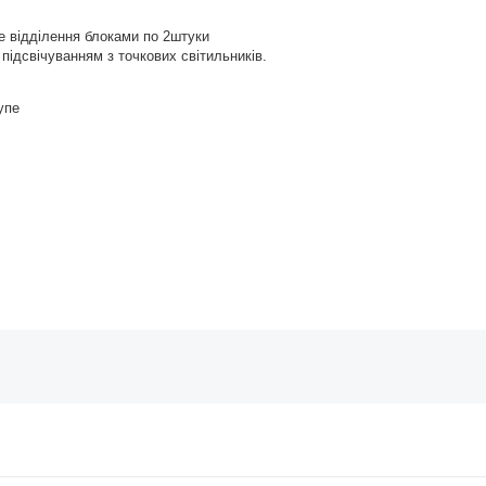
е відділення блоками по 2штуки
підсвічуванням з точкових світильників.
упе