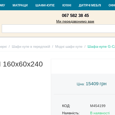
Контакти
Доставка і оплата
Гарантія та повернення
Кредит
Ста
ОМУ
МАТРАЦИ
ШАФИ-КУПЕ
КУХНІ
ДИТЯЧІ МЕБЛІ
ОФІ
067 582 38 45
Ми передзвонимо вам
/
/
/
Шафа-купе G-Ca
ерні
Шафи купе в передпокій
Модні шафи купе
П 160х60х240
15409
грн
Ціна:
КОД:
M454199
Наявність:
В наявності