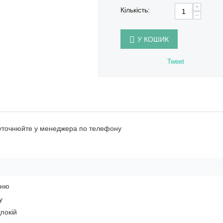
+
Кількість:
−
У КОШИК
Tweet
 уточнюйте у менеджера по телефону
ьню
у
покій