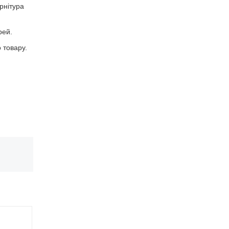
рнітура
рей.
 товару.