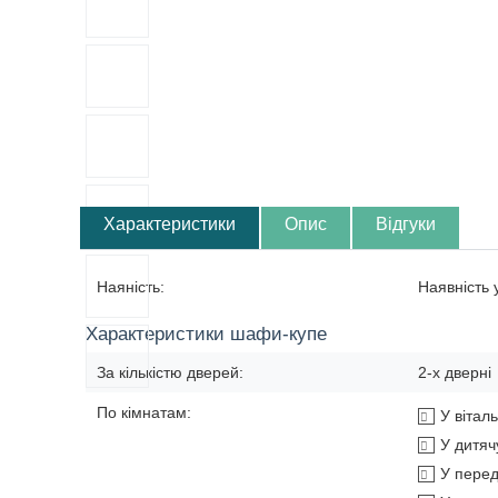
Характеристики
Опис
Відгуки
Наяність:
Наявність
Характеристики шафи-купе
За кількістю дверей:
2-х дверні
По кімнатам:
У вітал
У дитяч
У перед