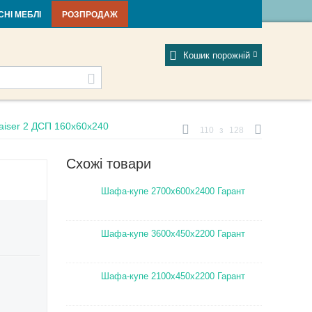
тті та новини
Фабрики
Відгуки
Мій профіль
СНІ МЕБЛІ
РОЗПРОДАЖ
Кошик порожній
iser 2 ДСП 160х60х240
110
з
128
Схожі товари
Шафа-купе 2700х600х2400 Гарант
Шафа-купе 3600х450х2200 Гарант
Шафа-купе 2100х450х2200 Гарант