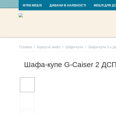
RU
UA
М'ЯКІ МЕБЛІ
ДИВАНИ В НАЯВНОСТІ
МЕБЛІ ДЛЯ Д
/
/
/
Головна
Корпусні меблі
Шафи-купе
Шафи-купе 2-х дв
Шафа-купе G-Caiser 2 ДС