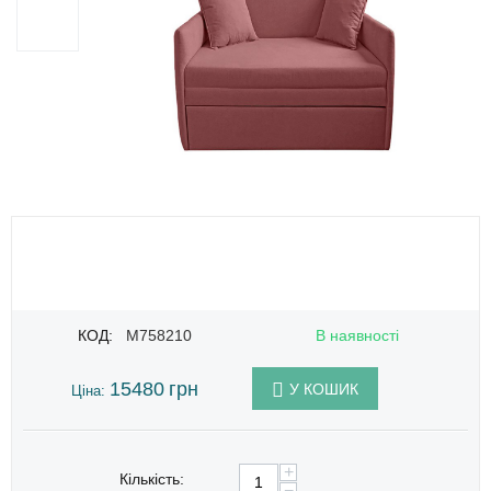
КОД:
M758210
В наявності
15480
грн
У КОШИК
Ціна:
+
Кількість:
−