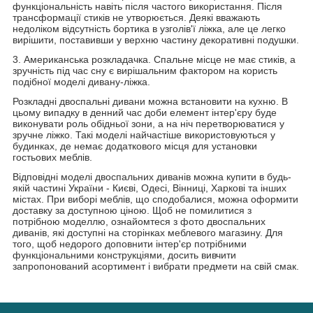
функціональність навіть після частого використання. Після
трансформації стиків не утворюється. Деякі вважають
недоліком відсутність бортика в узголів'ї ліжка, але це легко
вирішити, поставивши у верхню частину декоративні подушки.
3. Американська розкладачка. Спальне місце не має стиків, а
зручність під час сну є вирішальним фактором на користь
подібної моделі дивану-ліжка.
Розкладні двоспальні дивани можна встановити на кухню. В
цьому випадку в денний час доби елемент інтер'єру буде
виконувати роль обідньої зони, а на ніч перетворюватися у
зручне ліжко. Такі моделі найчастіше використовуються у
будинках, де немає додаткового місця для установки
гостьових меблів.
Відповідні моделі двоспальних диванів можна купити в будь-
якій частині України - Києві, Одесі, Вінниці, Харкові та інших
містах. При виборі меблів, що сподобалися, можна оформити
доставку за доступною ціною. Щоб не помилитися з
потрібною моделлю, ознайомтеся з фото двоспальних
диванів, які доступні на сторінках меблевого магазину. Для
того, щоб недорого доповнити інтер'єр потрібними
функціональними конструкціями, досить вивчити
запропонований асортимент і вибрати предмети на свій смак.