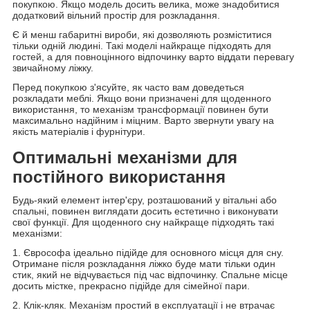
покупкою. Якщо модель досить велика, може знадобитися
додатковий вільний простір для розкладання.
Є й менш габаритні вироби, які дозволяють розміститися
тільки одній людині. Такі моделі найкраще підходять для
гостей, а для повноцінного відпочинку варто віддати перевагу
звичайному ліжку.
Перед покупкою з'ясуйте, як часто вам доведеться
розкладати меблі. Якщо вони призначені для щоденного
використання, то механізм трансформації повинен бути
максимально надійним і міцним. Варто звернути увагу на
якість матеріалів і фурнітури.
Оптимальні механізми для
постійного використання
Будь-який елемент інтер'єру, розташований у вітальні або
спальні, повинен виглядати досить естетично і виконувати
свої функції. Для щоденного сну найкраще підходять такі
механізми:
1. Єврософа ідеально підійде для основного місця для сну.
Отримане після розкладання ліжко буде мати тільки один
стик, який не відчувається під час відпочинку. Спальне місце
досить містке, прекрасно підійде для сімейної пари.
2. Клік-кляк. Механізм простий в експлуатації і не втрачає