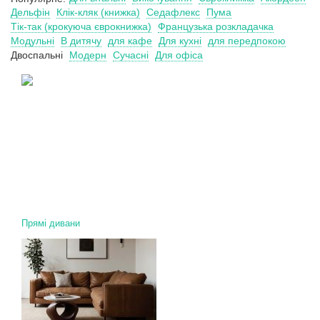
Дельфін
Клік-кляк (книжка)
Седафлекс
Пума
Тік-так (крокуюча єврокнижка)
Французька розкладачка
Модульні
В дитячу
для кафе
Для кухні
для передпокою
Двоспальні
Модерн
Сучасні
Для офіса
Прямі дивани