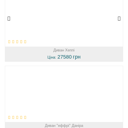
Диван Хеппі
27580
грн
Ціна:
Диван "еффрі" Даніра