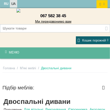
RU
UA
067 582 38 45
Ми передзвонимо вам
Кошик порожній
МЕНЮ
/
/
Двоспальні дивани
Головна
М'які меблі
Підбір меблів:
Двоспальні дивани
Для вітальні
Викочування
Єврокнижка
Акордеон
Популярне: