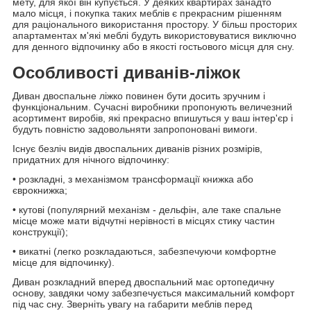
мету, для якої він купується. У деяких квартирах занадто
мало місця, і покупка таких меблів є прекрасним рішенням
для раціонального використання простору. У більш просторих
апартаментах м'які меблі будуть використовуватися виключно
для денного відпочинку або в якості гостьового місця для сну.
Особливості диванів-ліжок
Диван двоспальне ліжко повинен бути досить зручним і
функціональним. Сучасні виробники пропонують величезний
асортимент виробів, які прекрасно впишуться у ваш інтер'єр і
будуть повністю задовольняти запропоновані вимоги.
Існує безліч видів двоспальних диванів різних розмірів,
придатних для нічного відпочинку:
• розкладні, з механізмом трансформації книжка або
єврокнижка;
• кутові (популярний механізм - дельфін, але таке спальне
місце може мати відчутні нерівності в місцях стику частин
конструкції);
• викатні (легко розкладаються, забезпечуючи комфортне
місце для відпочинку).
Диван розкладний вперед двоспальний має ортопедичну
основу, завдяки чому забезпечується максимальний комфорт
під час сну. Зверніть увагу на габарити меблів перед