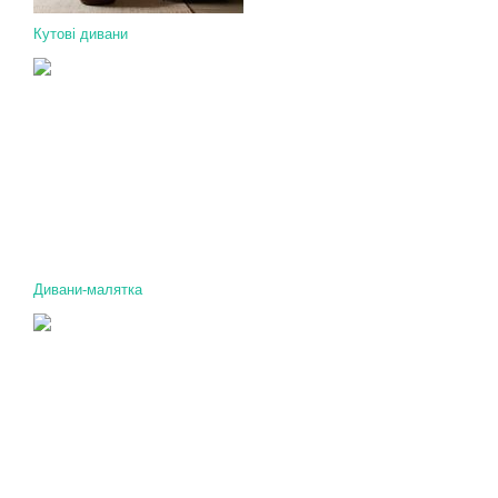
Кутові дивани
Дивани-малятка