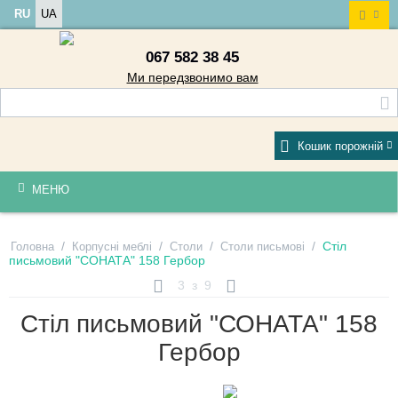
RU
UA
067 582 38 45
Ми передзвонимо вам
Кошик порожній
МЕНЮ
/
/
/
/
Стіл
Головна
Корпусні меблі
Столи
Столи письмові
письмовий "СОНАТА" 158 Гербор
3
з
9
Стіл письмовий "СОНАТА" 158
Гербор