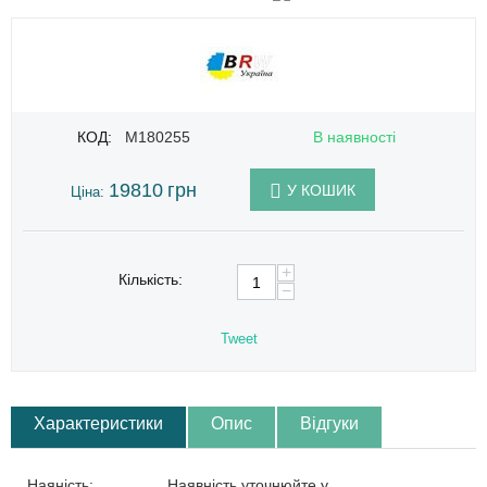
КОД:
M180255
В наявності
19810
грн
У КОШИК
Ціна:
+
Кількість:
−
Tweet
Характеристики
Опис
Відгуки
Наяність:
Наявність уточнюйте у