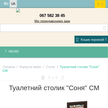
RU
UA
067 582 38 45
Ми передзвонимо вам
Кошик порожній
МЕНЮ
/
/
/
Туалетний столик "Соня"
Головна
Корпусні меблі
Столи
СМ
5
з
5
Туалетний столик "Соня" СМ