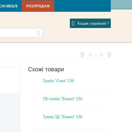
тті та новини
Фабрики
Відгуки
Мій профіль
СНІ МЕБЛІ
РОЗПРОДАЖ
Кошик порожній
10
з
29
Схожі товари
Тумба "Соня" СМ
ТВ-тумба "Біанко" СМ
Тумба 3Д "Біанко" СМ