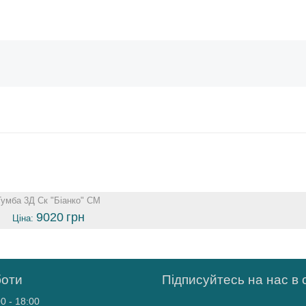
Тумба 3Д Ск "Біанко" СМ
9020
грн
Ціна:
боти
Підписуйтесь на нас в
0 - 18:00