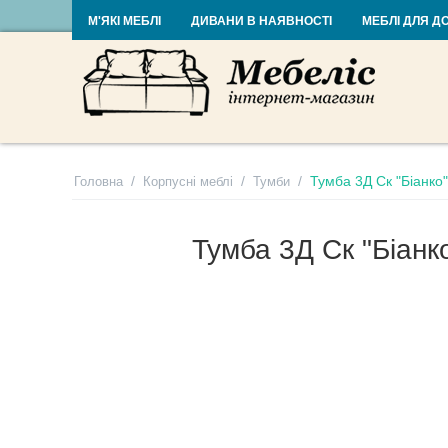
RU
UA
М'ЯКІ МЕБЛІ
ДИВАНИ В НАЯВНОСТІ
МЕБЛІ ДЛЯ Д
/
/
/
Тумба 3Д Ск "Біанко
Головна
Корпусні меблі
Тумби
Тумба 3Д Ск "Біанк