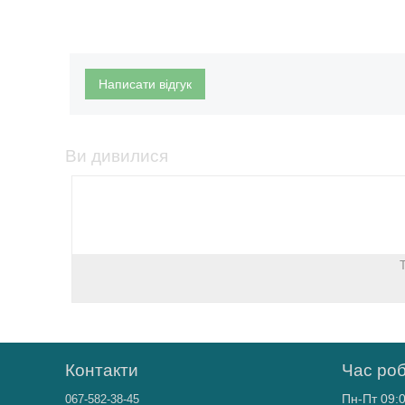
Написати відгук
Ви дивилися
Контакти
Час ро
Пн-Пт 09:0
067-582-38-45