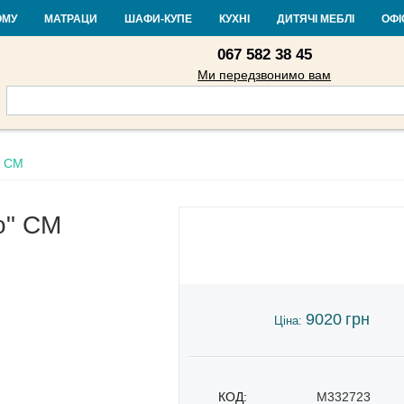
Контакти
Доставка і оплата
Гарантія та повернення
Кредит
Ста
ОМУ
МАТРАЦИ
ШАФИ-КУПЕ
КУХНІ
ДИТЯЧІ МЕБЛІ
ОФІ
067 582 38 45
Ми передзвонимо вам
" СМ
о" СМ
9020
грн
Ціна:
КОД:
M332723