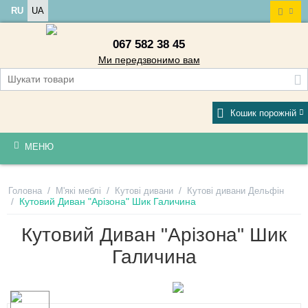
RU
UA
067 582 38 45
Ми передзвонимо вам
Кошик порожній
МЕНЮ
/
/
/
Головна
М'які меблі
Кутові дивани
Кутові дивани Дельфін
/
Кутовий Диван "Арізона" Шик Галичина
Кутовий Диван "Арізона" Шик
Галичина