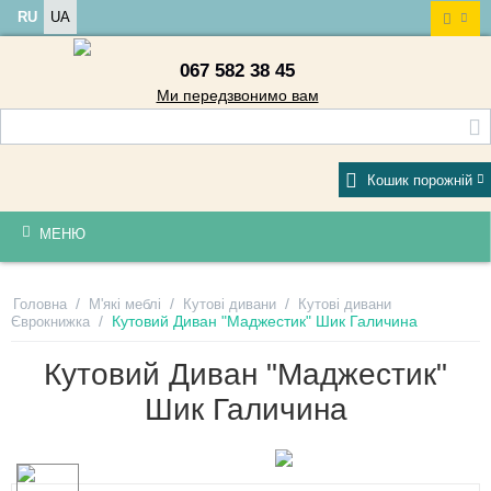
RU
UA
067 582 38 45
Ми передзвонимо вам
Кошик порожній
МЕНЮ
/
/
/
Головна
М'які меблі
Кутові дивани
Кутові дивани
/
Кутовий Диван "Маджестик" Шик Галичина
Єврокнижка
Кутовий Диван "Маджестик"
Шик Галичина