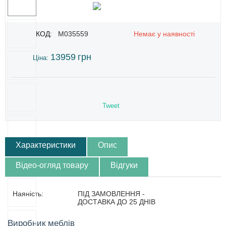
КОД:
M035559
Немає у наявності
13959
грн
Ціна:
Tweet
Характеристики
Опис
Відео-огляд товару
Відгуки
Наяність:
ПІД ЗАМОВЛЕННЯ -
ДОСТАВКА ДО 25 ДНІВ
Виробник меблів