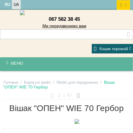
RU
UA
067 582 38 45
Ми передзвонимо вам
Кошик порожній
МЕНЮ
/
/
/
Вішак
Головна
Корпусні меблі
Меблі для передпокою
"ОПЕН" WIE 70 Гербор
1
з
57
Вішак "ОПЕН" WIE 70 Гербор