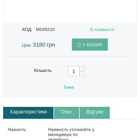
КОД:
M049210
В наявності
3180
грн
У КОШИК
Ціна:
+
Кількість:
−
Tweet
Характеристики
Опис
Відгуки
Наяність:
Наявність уточнюйте у
менеджера по
телефону