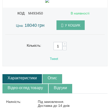
КОД:
M493450
В наявності
18040
грн
У КОШИК
Ціна:
+
Кількість:
−
Tweet
Характеристики
Опис
Відео-огляд товару
Відгуки
Наяність:
Під замовлення.
Доставка до 14 днів