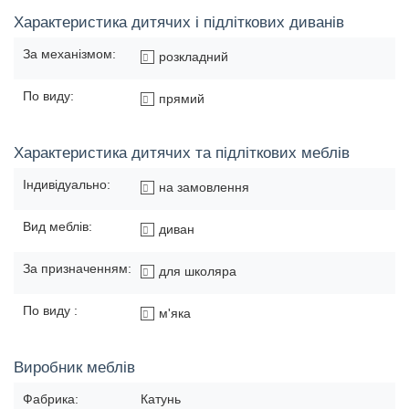
Характеристика дитячих і підліткових диванів
За механізмом:
розкладний
По виду:
прямий
Характеристика дитячих та підліткових меблів
Індивідуально:
на замовлення
Вид меблів:
диван
За призначенням:
для школяра
По виду :
м'яка
Виробник меблів
Фабрика:
Катунь