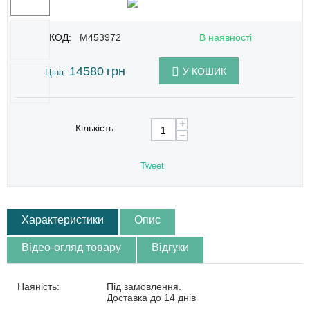
КОД:
M453972
В наявності
14580
грн
У КОШИК
Ціна:
+
Кількість:
−
Tweet
Характеристики
Опис
Відео-огляд товару
Відгуки
Наяність:
Під замовлення.
Доставка до 14 днів