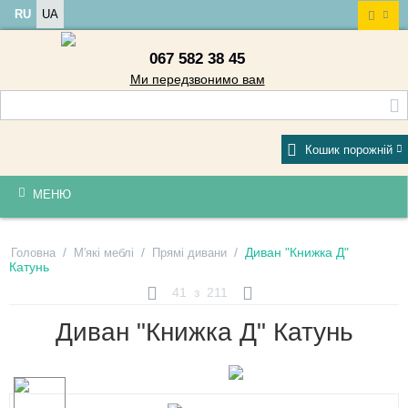
RU
UA
067 582 38 45
Ми передзвонимо вам
Кошик порожній
МЕНЮ
/
/
/
Диван "Книжка Д"
Головна
М'які меблі
Прямі дивани
Катунь
41
з
211
Диван "Книжка Д" Катунь