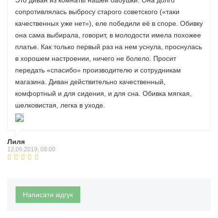
Это диван из комнаты нашей бабушки. Она долго
сопротивлялась выбросу старого советского («таки
качественных уже нет»), еле победили её в споре. Обивку
она сама выбирала, говорит, в молодости имела похожее
платье. Как только первый раз на нем уснула, проснулась
в хорошем настроении, ничего не болело. Просит
передать «спасибо» производителю и сотрудникам
магазина. Диван действительно качественный,
комфортный и для сидения, и для сна. Обивка мягкая,
шелковистая, легка в уходе.
Лиля
12.06.2019, 08:00
Написати відгук