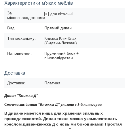
Характеристики м'яких меблів
За
для вітальні
місцезнаходженням::
Вид:
Прямий диван
Тип механізму:
Книжка Клік-Клак
(Сидячи-Лежачи)
Наповнення:
Пружинний блок +
пінополіуретан
Доставка
Доставка:
Платная
Диван "Книжка Д"
Стоимость дивана "
"
указана в 1-й категории.
Книжка Д
В диване имеется ниша для хранения спальных
принадлежностей.
Диван также можно укомплектовать
креслом.
Диван-книжка Д с новыми боковинами! Простая