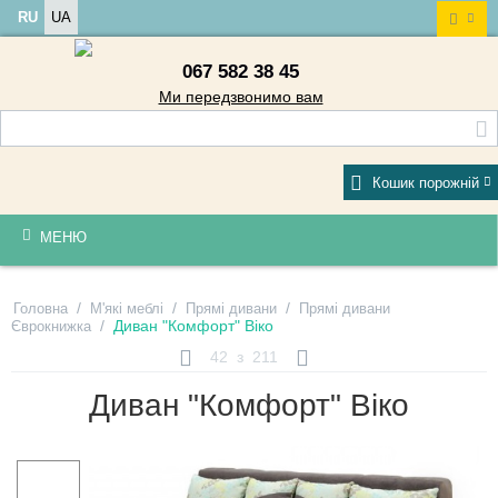
RU
UA
067 582 38 45
Ми передзвонимо вам
Кошик порожній
МЕНЮ
/
/
/
Головна
М'які меблі
Прямі дивани
Прямі дивани
/
Диван "Комфорт" Віко
Єврокнижка
42
з
211
Диван "Комфорт" Віко