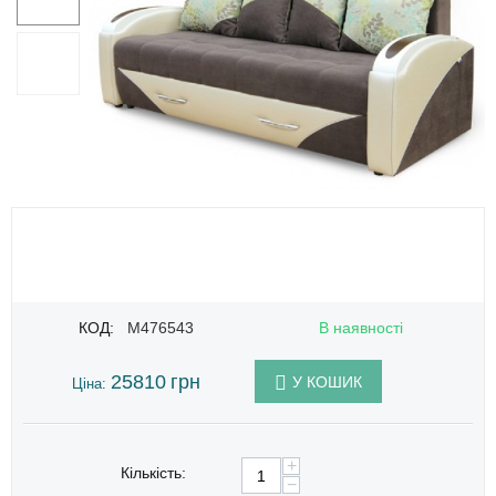
КОД:
M476543
В наявності
25810
грн
У КОШИК
Ціна:
+
Кількість:
−