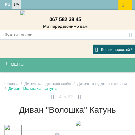
RU
UA
067 582 38 45
Ми передзвонимо вам
Кошик порожній
МЕНЮ
/
/
Головна
Дитячі та підліткові меблі
Дитячі та підліткові дивани
/
Диван "Волошка" Катунь
4
з
32
Диван "Волошка" Катунь