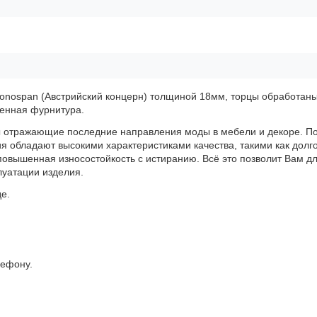
onospan (Австрийский концерн) толщиной 18мм, торцы обработан
венная фурнитура.
ы отражающие последние направления моды в мебели и декоре. 
 обладают высокими характеристиками качества, такими как долг
 повышенная износостойкость с истиранию. Всё это позволит Вам д
луатации изделия.
е.
лефону.