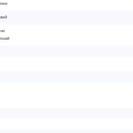
изни
евий
ьню
покій