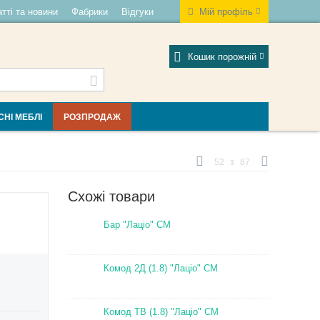
тті та новини
Фабрики
Відгуки
Мій профіль
Кошик порожній
СНІ МЕБЛІ
РОЗПРОДАЖ
52
з
87
Схожі товари
Бар "Лаціо" СМ
Комод 2Д (1.8) "Лаціо" СМ
Комод ТВ (1.8) "Лаціо" СМ