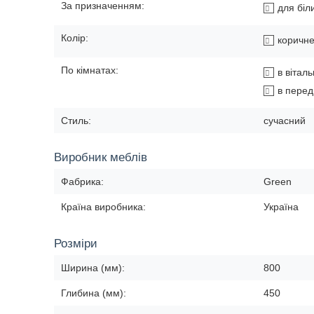
За призначенням:
для біл
Колір:
коричн
По кімнатах:
в вітал
в перед
Стиль:
сучасний
Виробник меблів
Фабрика:
Green
Країна виробника:
Україна
Розміри
Ширина (мм):
800
Глибина (мм):
450