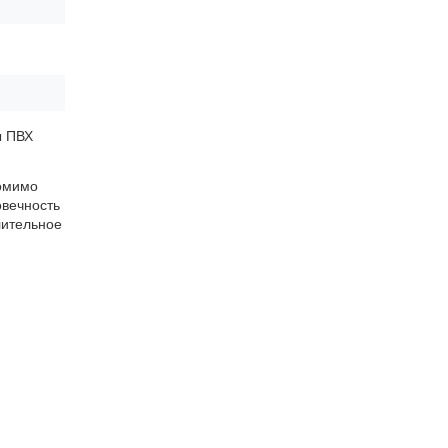
ы ПВХ
Помимо
овечность
лительное