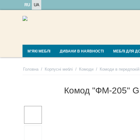
RU
UA
М'ЯКІ МЕБЛІ
ДИВАНИ В НАЯВНОСТІ
МЕБЛІ ДЛЯ Д
/
/
/
Головна
Корпусні меблі
Комоди
Комоди в передпокій
Комод "ФМ-205" G