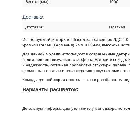
Висота (мм):
1000
Доставка
Доставка:
Платная
Используемый материал: Высококачественное ЛДСП Kr
кромкой Rehau (Германия) 2мм и 0,6мм, высококачест
Для данной модели используются современные декор
великолепного визуального эффекта материалы изделия
и надежность, отличная проработка структуры дерева,
время пользоваться и наслаждаться результатами эксп
Комоды данной серии постовляются в разобранном вид
Варианты расцветок:
Детальную информацию уточняйте у менеджера по те