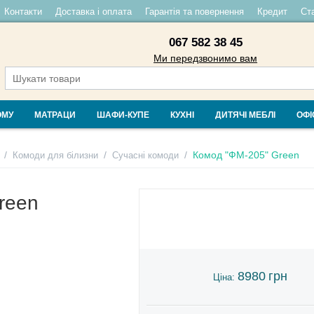
Контакти
Доставка і оплата
Гарантія та повернення
Кредит
Ста
067 582 38 45
Ми передзвонимо вам
ОМУ
МАТРАЦИ
ШАФИ-КУПЕ
КУХНІ
ДИТЯЧІ МЕБЛІ
ОФІ
/
/
/
Комод "ФМ-205" Green
Комоди для білизни
Сучасні комоди
reen
8980
грн
Ціна: