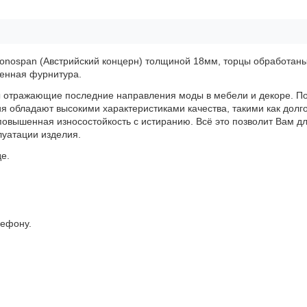
onospan (Австрийский концерн) толщиной 18мм, торцы обработан
венная фурнитура.
ы отражающие последние направления моды в мебели и декоре. 
 обладают высокими характеристиками качества, такими как долг
 повышенная износостойкость с истиранию. Всё это позволит Вам д
луатации изделия.
е.
лефону.