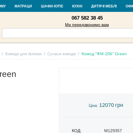
Контакти
Доставка і оплата
Гарантія та повернення
Кредит
Ста
ОМУ
МАТРАЦИ
ШАФИ-КУПЕ
КУХНІ
ДИТЯЧІ МЕБЛІ
ОФІ
067 582 38 45
Ми передзвонимо вам
/
/
/
Комод "ФМ-206" Green
Комоди для білизни
Сучасні комоди
reen
12070
грн
Ціна:
КОД:
M129357