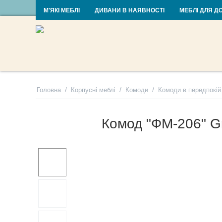
RU
UA
М'ЯКІ МЕБЛІ
ДИВАНИ В НАЯВНОСТІ
МЕБЛІ ДЛЯ Д
/
/
/
Головна
Корпусні меблі
Комоди
Комоди в передпокій
Комод "ФМ-206" G