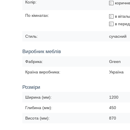
Колір:
коричн
По кімнатах:
в вітал
в перед
Стиль:
сучасний
Виробник меблів
Фабрика:
Green
Країна виробника:
Україна
Розміри
Ширина (мм):
1200
Глибина (мм):
450
Висота (мм):
870