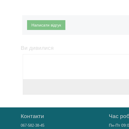
Написати відгук
Ви дивилися
Контакти
Час ро
Пн-Пт 09:0
067-582-38-45