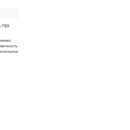
ы ПВХ
Помимо
овечность
лительное