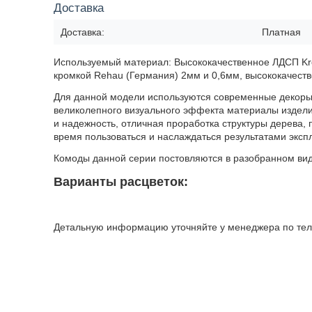
Доставка
Доставка:
Платная
Используемый материал: Высококачественное ЛДСП Kr
кромкой Rehau (Германия) 2мм и 0,6мм, высококачест
Для данной модели используются современные декор
великолепного визуального эффекта материалы изделия
и надежность, отличная проработка структуры дерева,
время пользоваться и наслаждаться результатами эксп
Комоды данной серии постовляются в разобранном вид
Варианты расцветок:
Детальную информацию уточняйте у менеджера по те