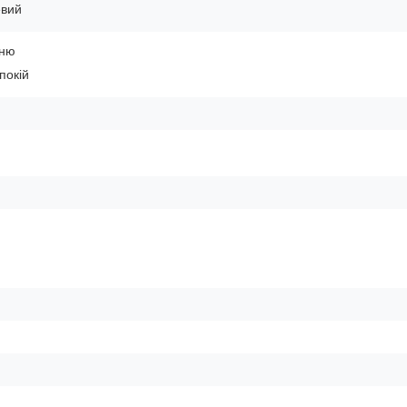
евий
ьню
покій