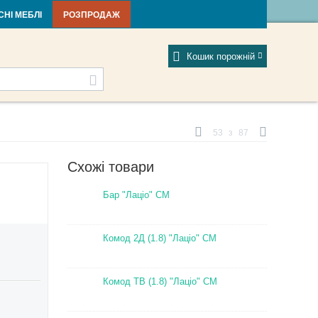
тті та новини
Фабрики
Відгуки
Мій профіль
СНІ МЕБЛІ
РОЗПРОДАЖ
Кошик порожній
53
з
87
Схожі товари
Бар "Лаціо" СМ
Комод 2Д (1.8) "Лаціо" СМ
Комод ТВ (1.8) "Лаціо" СМ