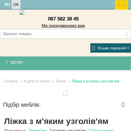
RU
UA
067 582 38 45
Ми передзвонимо вам
Кошик порожній
МЕНЮ
/
/
/
Ліжка з м'яким узголів'ям
Головна
Корпусні меблі
Ліжка
Підбір меблів:
Ліжка з м'яким узголів'ям
Дерев'яні
З м'яким узголів'ям
Односпальні
Популярне: