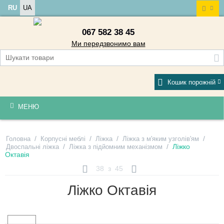
RU
UA
067 582 38 45
Ми передзвонимо вам
Кошик порожній
МЕНЮ
/
/
/
/
Головна
Корпусні меблі
Ліжка
Ліжка з м'яким узголів'ям
/
/
Ліжко
Двоспальні ліжка
Ліжка з підйомним механізмом
Октавія
38
з
45
Ліжко Октавія