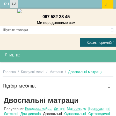
RU
UA
067 582 38 45
Ми передзвонимо вам
Кошик порожній
МЕНЮ
/
/
/
Двоспальні матраци
Головна
Корпусні меблі
Матраци
Підбір меблів:
Двоспальні матраци
Кокосова койра
Дитячі
Матролюкс
Безпружинні
Популярне:
Латексні
Для диванів
Двоспальні
Односпальні
Ортопедичні