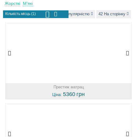
Жорсткі
М'які
Кількість місць (1)
За популярністю
42 На сторінку
Престиж матрац
5360
грн
Ціна: