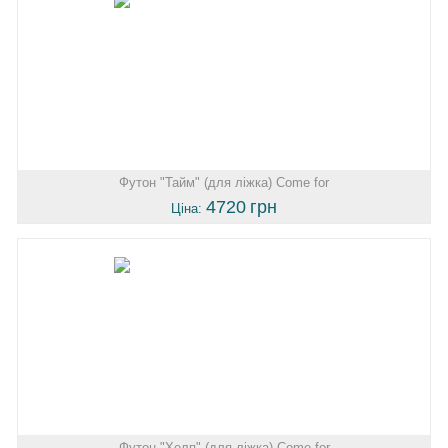
Футон "Тайм" (для ліжка) Come for
4720
грн
Ціна:
Футон "Хелп" (для ліжка) Come for