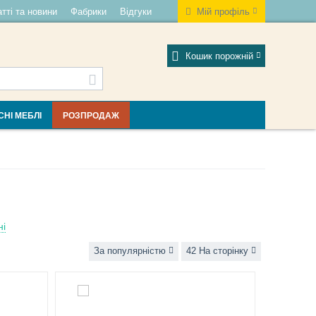
тті та новини
Фабрики
Відгуки
Мій профіль
Кошик порожній
СНІ МЕБЛІ
РОЗПРОДАЖ
ні
За популярністю
42 На сторінку