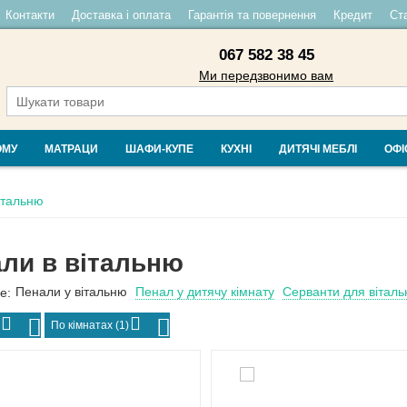
Контакти
Доставка і оплата
Гарантія та повернення
Кредит
Ста
067 582 38 45
Ми передзвонимо вам
ОМУ
МАТРАЦИ
ШАФИ-КУПЕ
КУХНІ
ДИТЯЧІ МЕБЛІ
ОФІ
італьню
ли в вітальню
Пенали у вітальню
Пенал у дитячу кімнату
Серванти для віталь
е:
)
По кімнатах (1)