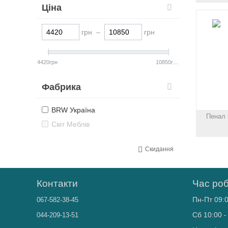
Ціна
грн –
грн
4420грн
10850грн
Фабрика
BRW Україна
Пенал 
Світ Меблів
Скидання
Контакти
Час ро
Пн-Пт 09:0
067-582-38-45
Сб 10:00 -
044-209-13-51