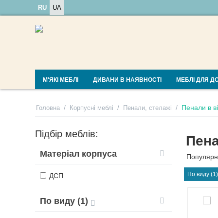
RU
UA
М'ЯКІ МЕБЛІ
ДИВАНИ В НАЯВНОСТІ
МЕБЛІ ДЛЯ Д
/
/
/
Пенали в в
Головна
Корпусні меблі
Пенали, стелажі
Підбір меблів:
Пена
Матеріал корпуса
Популярн
По виду (1
ДСП
По виду (1)