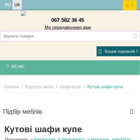
RU
UA
067 582 38 45
Ми передзвонимо вам
Кошик порожній
МЕНЮ
/
/
/
Кутові шафи купе
Головна
Корпусні меблі
Шафи-купе
Підбір меблів:
Кутові шафи купе
з дзеркалом
в передпокої
у вітальню
лакобель
Популярне: