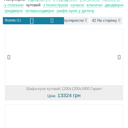
у спальню
кутовий
з піскоструєм
сучасні
класичні
дводверні
тридверні
чотирьохдверні
шафи-купе у дитячу
Форма (1)
За популярністю
42 На сторінку
Шафа-купе кутовий 1200х1200х2400 Гарант
13324
грн
Ціна: