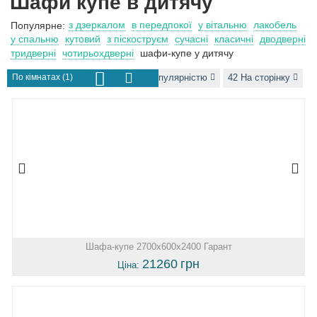
Шафи купе в дитячу
з дзеркалом
в передпокої
у вітальню
лакобель
Популярне:
у спальню
кутовий
з піскоструєм
сучасні
класичні
дводверні
тридверні
чотирьохдверні
шафи-купе у дитячу
По кімнатах (1)
За популярністю
42 На сторінку
Шафа-купе 2700х600х2400 Гарант
21260
грн
Ціна: