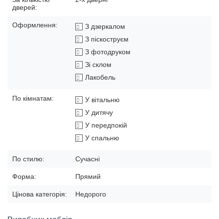
дверей:
Оформлення:
З дзеркалом
З піскоструєм
З фотодруком
Зі склом
Лакобель
По кімнатам:
У вітальню
У дитячу
У передпокій
У спальню
По стилю:
Сучасні
Форма:
Прямий
Цінова категорія:
Недорого