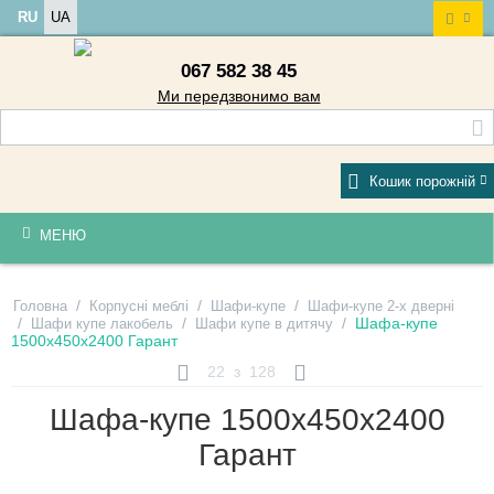
RU
UA
067 582 38 45
Ми передзвонимо вам
Кошик порожній
МЕНЮ
/
/
/
Головна
Корпусні меблі
Шафи-купе
Шафи-купе 2-х дверні
/
/
/
Шафа-купе
Шафи купе лакобель
Шафи купе в дитячу
1500х450х2400 Гарант
22
з
128
Шафа-купе 1500х450х2400
Гарант