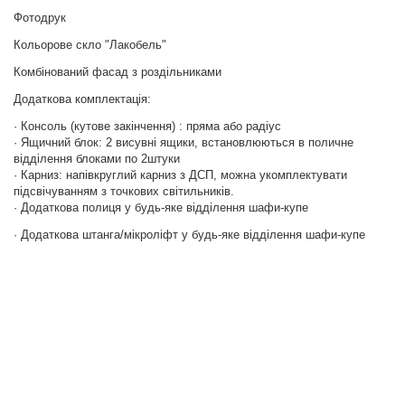
Фотодрук
Кольорове скло "Лакобель"
Комбінований фасад з роздільниками
Додаткова комплектація:
· Консоль (кутове закінчення) : пряма або радіус
· Ящичний блок: 2 висувні ящики, встановлюються в поличне
відділення блоками по 2штуки
· Карниз: напівкруглий карниз з ДСП, можна укомплектувати
підсвічуванням з точкових світильників.
· Додаткова полиця у будь-яке відділення шафи-купе
· Додаткова штанга/мікроліфт у будь-яке відділення шафи-купе