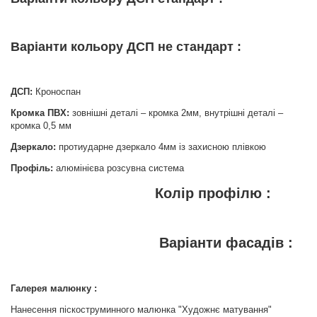
Варіанти кольору ДСП не стандарт :
ДСП:
Кроноспан
Кромка ПВХ:
зовнішні деталі – кромка 2мм, внутрішні деталі –
кромка 0,5 мм
Дзеркало:
протиударне дзеркало 4мм із захисною плівкою
Профіль:
алюмінієва розсувна система
Колір профілю :
Варіанти фасадів :
Галерея малюнку :
Нанесення піскоструминного малюнка "Художнє матування"