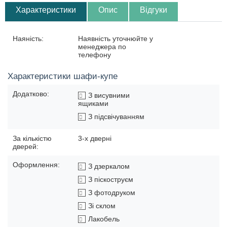
Характеристики
Опис
Відгуки
Наяність:
Наявність уточнюйте у
менеджера по
телефону
Характеристики шафи-купе
Додатково:
З висувними
ящиками
З підсвічуванням
За кількістю
3-х дверні
дверей:
Оформлення:
З дзеркалом
З піскоструєм
З фотодруком
Зі склом
Лакобель