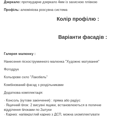
Дзеркало:
протиударне дзеркало 4мм із захисною плівкою
Профіль:
алюмінієва розсувна система
Колір профілю :
Варіанти фасадів :
Галерея малюнку :
Нанесення піскоструминного малюнка "Художнє матування"
Фотодрук
Кольорове скло "Лакобель"
Комбінований фасад з роздільниками
Додаткова комплектація:
· Консоль (кутове закінчення) : пряма або радіус
· Ящичний блок: 2 висувні ящики, встановлюються в поличне
відділення блоками по 2штуки
· Карниз: напівкруглий карниз з ДСП, можна укомплектувати