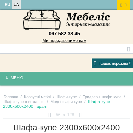
RU
UA
067 582 38 45
Ми передзвонимо вам
Кошик порожній
МЕНЮ
/
/
/
/
Головна
Корпусні меблі
Шафи-купе
Тридверні шафи купе
/
/
Шафа-купе
Шафи купе в вітальню
Модні шафи купе
2300х600х2400 Гарант
56
з
128
Шафа-купе 2300х600х2400