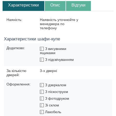
Характеристики
Опис
Відгуки
Наяність:
Наявність уточнюйте у
менеджера по
телефону
Характеристики шафи-купе
Додатково:
З висувними
ящиками
З підсвічуванням
За кількістю
3-х дверні
дверей:
Оформлення:
З дзеркалом
З піскоструєм
З фотодруком
Зі склом
Лакобель