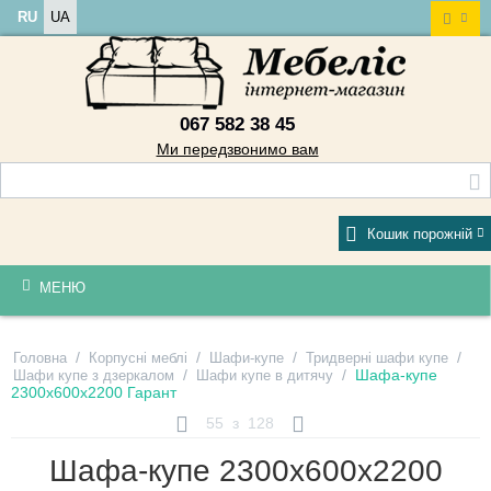
RU
UA
067 582 38 45
Ми передзвонимо вам
Кошик порожній
МЕНЮ
/
/
/
/
Головна
Корпусні меблі
Шафи-купе
Тридверні шафи купе
/
/
Шафа-купе
Шафи купе з дзеркалом
Шафи купе в дитячу
2300х600х2200 Гарант
55
з
128
Шафа-купе 2300х600х2200