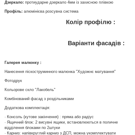
Дзеркало:
протиударне дзеркало 4мм із захисною плівкою
Профіль:
алюмінієва розсувна система
Колір профілю :
Варіанти фасадів :
Галерея малюнку :
Нанесення піскоструминного малюнка "Художнє матування"
Фотодрук
Кольорове скло "Лакобель"
Комбінований фасад з роздільниками
Додаткова комплектація:
· Консоль (кутове закінчення) : пряма або радіус
· Ящичний блок: 2 висувні ящики, встановлюються в поличне
відділення блоками по 2штуки
· Карниз: напівкруглий карниз з ДСП, можна укомплектувати