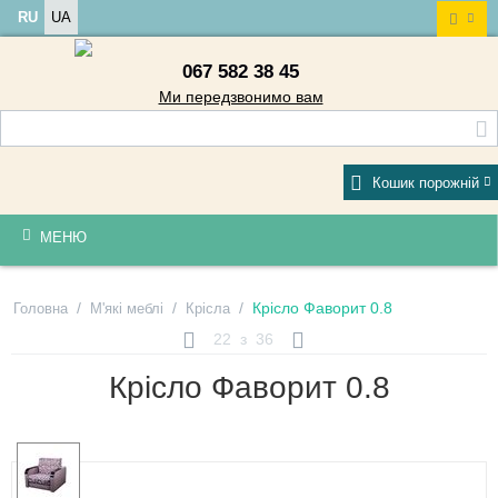
RU
UA
067 582 38 45
Ми передзвонимо вам
Кошик порожній
МЕНЮ
/
/
/
Крісло Фаворит 0.8
Головна
М'які меблі
Крісла
22
з
36
Крісло Фаворит 0.8